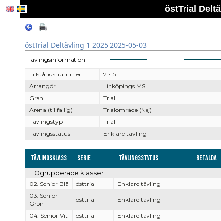
östTrial Delt
östTrial Deltävling 1 2025 2025-05-03
Tävlingsinformation
Tillståndsnummer
71-15
Arrangör
Linköpings MS
Gren
Trial
Arena (tillfällig)
Trialområde (Nej)
Tävlingstyp
Trial
Tävlingsstatus
Enklare tävling
Tävlingsklass
Serie
Tävlingsstatus
Betalda
Ogrupperade klasser
02. Senior Blå
östtrial
Enklare tävling
03. Senior
östtrial
Enklare tävling
Grön
04. Senior Vit
östtrial
Enklare tävling