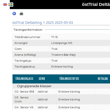
östTrial Delt
östTrial Deltävling 1 2025 2025-05-03
Tävlingsinformation
Tillståndsnummer
71-15
Arrangör
Linköpings MS
Gren
Trial
Arena (tillfällig)
Trialområde (Nej)
Tävlingstyp
Trial
Tävlingsstatus
Enklare tävling
Tävlingsklass
Serie
Tävlingsstatus
Betalda
Ogrupperade klasser
02. Senior Blå
östtrial
Enklare tävling
03. Senior
östtrial
Enklare tävling
Grön
04. Senior Vit
östtrial
Enklare tävling