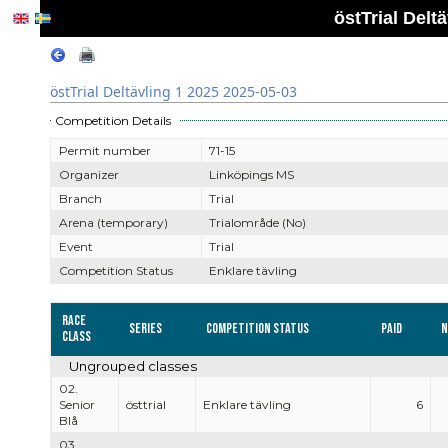
östTrial Delt
östTrial Deltävling 1 2025 2025-05-03
Competition Details
Permit number
71-15
Organizer
Linköpings MS
Branch
Trial
Arena (temporary)
Trialområde (No)
Event
Trial
Competition Status
Enklare tävling
Race
Series
Competition Status
Paid
N
Class
Ungrouped classes
02.
Senior
östtrial
Enklare tävling
6
Blå
03.