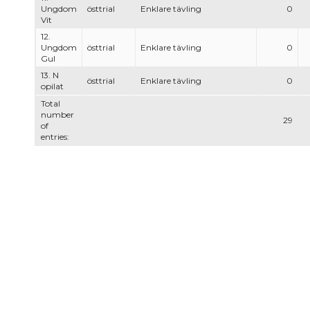
Ungdom
östtrial
Enklare tävling
0
Vit
12.
Ungdom
östtrial
Enklare tävling
0
Gul
13. N
östtrial
Enklare tävling
0
opilat
Total
number
29
of
entries: