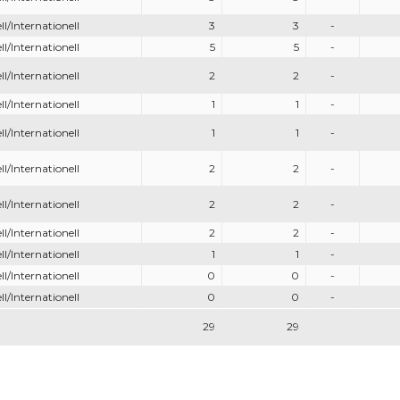
ll/Internationell
3
3
-
ll/Internationell
5
5
-
ll/Internationell
2
2
-
ll/Internationell
1
1
-
ll/Internationell
1
1
-
ll/Internationell
2
2
-
ll/Internationell
2
2
-
ll/Internationell
2
2
-
ll/Internationell
1
1
-
ll/Internationell
0
0
-
ll/Internationell
0
0
-
29
29