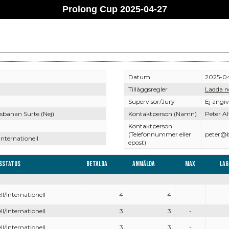
Prolong Cup 2025-04-27
Datum
2025-0
Tilläggsregler
Ladda n
Supervisor/Jury
Ej angi
sbanan Surte (Nej)
Kontaktperson (Namn)
Peter Al
Kontaktperson
(Telefonnummer eller
peter@b
Internationell
epost)
sstatus
Betalda
Anmälda
Max
Lag
ll/Internationell
4
4
-
ll/Internationell
3
3
-
ll/Internationell
3
3
-