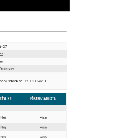
4-27
er
ven
fredsson
ohusdack.se 0703094791
tävling
Förare/Laglista
Nej
Visa
Nej
Visa
Nej
Visa