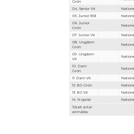
Grön
04. Senior Vit
Natione
05. Junior Blå
Natione
06. Junior
Natione
Grön
07. Junior Vit
Natione
08. Ungdom
Natione
Grön
09. Ungdom
Natione
Vit
10. Dam
Natione
Grön
11. Dam Vit
Natione
12. 80 Grön
Natione
13. 80 Vit
Natione
14. N opilat
Natione
Totalt antal
anmälda: