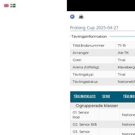
Prolong Cup 2025-04-27
Tävlingsinformation
Tillståndsnummer
71-19
Arrangör
Ale TK
Gren
Trial
Arena (tillfällig)
Kleveberg
Tävlingstyp
Trial
Tävlingsstatus
Nationell/
Tävlingsklass
Serie
Tävling
Ogrupperade klasser
01. Senior
Natione
Röd
02. Senior Blå
Natione
03. Senior
Natione