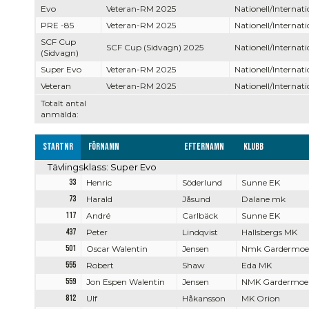
Evo
Veteran-RM 2025
Nationell/Internati
PRE -85
Veteran-RM 2025
Nationell/Internati
SCF Cup
SCF Cup (Sidvagn) 2025
Nationell/Internati
(Sidvagn)
Super Evo
Veteran-RM 2025
Nationell/Internati
Veteran
Veteran-RM 2025
Nationell/Internati
Totalt antal
anmälda:
Startnr
Förnamn
Efternamn
Klubb
Tävlingsklass: Super Evo
33
Henric
Söderlund
Sunne EK
73
Harald
Jåsund
Dalane mk
117
André
Carlbäck
Sunne EK
437
Peter
Lindqvist
Hallsbergs MK
501
Oscar Walentin
Jensen
Nmk Gardermo
555
Robert
Shaw
Eda MK
559
Jon Espen Walentin
Jensen
NMK Gardermoe
812
Ulf
Håkansson
MK Orion