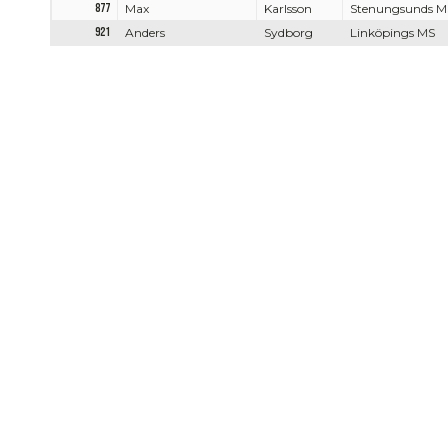
877
Max
Karlsson
Stenungsunds M
921
Anders
Sydborg
Linköpings MS