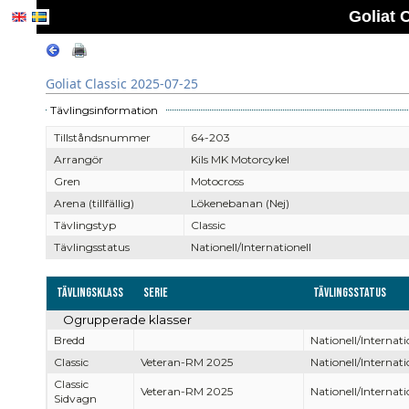
Goliat 
Goliat Classic 2025-07-25
Tävlingsinformation
Tillståndsnummer
64-203
Arrangör
Kils MK Motorcykel
Gren
Motocross
Arena (tillfällig)
Lökenebanan (Nej)
Tävlingstyp
Classic
Tävlingsstatus
Nationell/Internationell
Tävlingsklass
Serie
Tävlingsstatus
Ogrupperade klasser
Bredd
Nationell/Internati
Classic
Veteran-RM 2025
Nationell/Internati
Classic
Veteran-RM 2025
Nationell/Internati
Sidvagn