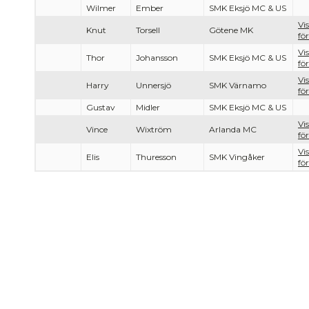
Wilmer
Ember
SMK Eksjö MC & US
Vi
Knut
Torsell
Götene MK
för
Vi
Thor
Johansson
SMK Eksjö MC & US
för
Vi
Harry
Unnersjö
SMK Värnamo
för
Gustav
Midler
SMK Eksjö MC & US
Vi
Vince
Wixtröm
Arlanda MC
för
Vi
Elis
Thuresson
SMK Vingåker
för