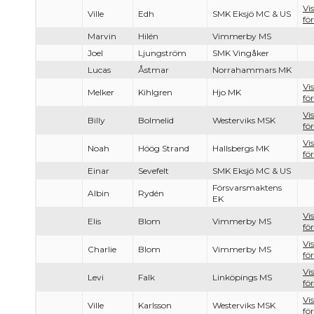
Vi
Ville
Edh
SMK Eksjö MC & US
för
Marvin
Hilén
Vimmerby MS
Joel
Ljungström
SMK Vingåker
Lucas
Åstmar
Norrahammars MK
Vi
Melker
Kihlgren
Hjo MK
för
Vi
Billy
Bolmelid
Westerviks MSK
för
Vi
Noah
Höög Strand
Hallsbergs MK
för
Einar
Sevefelt
SMK Eksjö MC & US
Försvarsmaktens
Albin
Rydén
EK
Vi
Elis
Blom
Vimmerby MS
för
Vi
Charlie
Blom
Vimmerby MS
för
Vi
Levi
Falk
Linköpings MS
för
Vi
Ville
Karlsson
Westerviks MSK
för