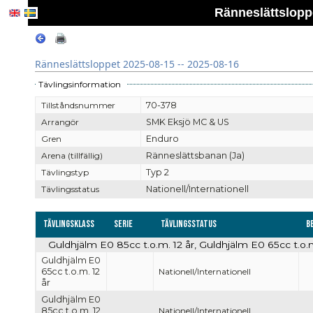
Ränneslättsloppe
Ränneslättsloppet 2025-08-15 -- 2025-08-16
Tävlingsinformation
Tillståndsnummer
70-378
Arrangör
SMK Eksjö MC & US
Gren
Enduro
Arena (tillfällig)
Ränneslättsbanan (Ja)
Tävlingstyp
Typ 2
Tävlingsstatus
Nationell/Internationell
Tävlingsklass
Serie
Tävlingsstatus
B
Guldhjälm E0 85cc t.o.m. 12 år, Guldhjälm E0 65cc t.o.m.
Guldhjälm E0
65cc t.o.m. 12
Nationell/Internationell
år
Guldhjälm E0
85cc t.o.m. 12
Nationell/Internationell