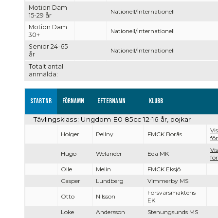
Motion Dam
Nationell/Internationell
15-29 år
Motion Dam
Nationell/Internationell
30+
Senior 24-65
Nationell/Internationell
år
Totalt antal
anmälda:
Startnr
Förnamn
Efternamn
Klubb
Tävlingsklass: Ungdom E0 85cc 12-16 år, pojkar
Vi
Holger
Pellny
FMCK Borås
för
Vi
Hugo
Welander
Eda MK
för
Olle
Melin
FMCK Eksjö
Casper
Lundberg
Vimmerby MS
Försvarsmaktens
Otto
Nilsson
EK
Loke
Andersson
Stenungsunds MS