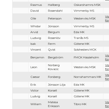
Rasmus
Hallberg
Oskarshamns MSK
David
Rosendahl
Vimmerby MS
Vi
Olle
Petersson
Westerviks MSK
för
Whidar
Jönsson
Vimmerby MS
Arvid
Bergum
Eda MK
Ludwig
Rosenlöv
Tranås MS
Isak
Ferm
Götene MK
Vincent
Qvist
Solshesters MCK
Vi
Benjamin
Bergström
FMCK Hässleholm
för
Norberg
Vi
Leon
Westerviks MSK
Kovacic
för
Vi
Caesar
Forsberg
Norrahammars MK
för
Erik
Jönsson Lilja
Eda MK
Victor
Korsell
Götene MK
Ludvig
Korsell
Götene MK
Matesa
Vi
William
Tibro MK
Eriksson
för