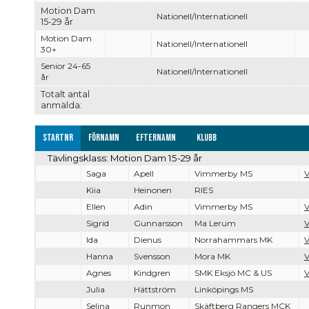
Motion Dam
Nationell/Internationell
15-29 år
Motion Dam
Nationell/Internationell
30+
Senior 24-65
Nationell/Internationell
år
Totalt antal
anmälda:
Startnr
Förnamn
Efternamn
Klubb
Tävlingsklass: Motion Dam 15-29 år
Saga
Apell
Vimmerby MS
V
Kiia
Heinonen
RIES
Ellen
Adin
Vimmerby MS
V
Sigrid
Gunnarsson
Ma Lerum
V
Ida
Dienus
Norrahammars MK
V
Hanna
Svensson
Mora MK
V
Agnes
Kindgren
SMK Eksjö MC & US
V
Julia
Hättström
Linköpings MS
Selina
Runmon
Skäftberg Rangers MCK