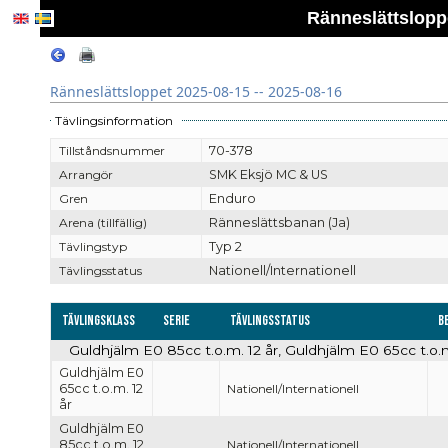
Ränneslättsloppe
Ränneslättsloppet 2025-08-15 -- 2025-08-16
Tävlingsinformation
Tillståndsnummer
70-378
Arrangör
SMK Eksjö MC & US
Gren
Enduro
Arena (tillfällig)
Ränneslättsbanan (Ja)
Tävlingstyp
Typ 2
Tävlingsstatus
Nationell/Internationell
Tävlingsklass
Serie
Tävlingsstatus
B
Guldhjälm E0 85cc t.o.m. 12 år, Guldhjälm E0 65cc t.o.m.
Guldhjälm E0
65cc t.o.m. 12
Nationell/Internationell
år
Guldhjälm E0
85cc t.o.m. 12
Nationell/Internationell