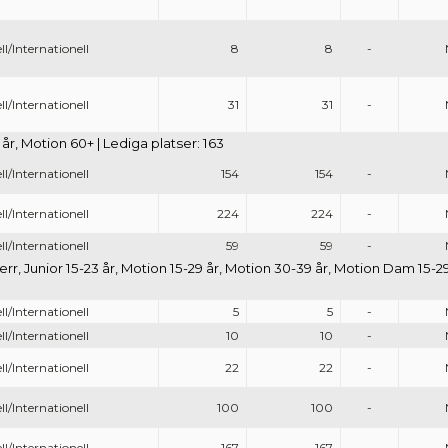
ll/Internationell
8
8
-
ll/Internationell
31
31
-
år, Motion 60+ | Lediga platser: 163
ll/Internationell
154
154
-
ll/Internationell
224
224
-
ll/Internationell
59
59
-
 Herr, Junior 15-23 år, Motion 15-29 år, Motion 30-39 år, Motion Dam 15-
ll/Internationell
5
5
-
ll/Internationell
10
10
-
ll/Internationell
22
22
-
ll/Internationell
100
100
-
ll/Internationell
167
167
-