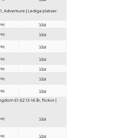
, Adventure | Lediga platser:
Nej
Visa
Nej
Visa
Nej
Visa
Nej
Visa
Nej
Visa
Nej
Visa
Nej
Visa
dom E1-E2 13-16 år, flickor |
Nej
Visa
Nej
Visa