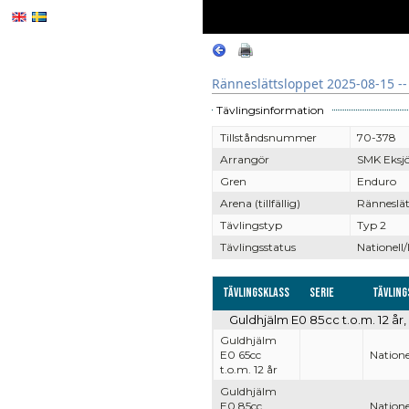
Ränneslättsloppet 2025-08-15 --
Tävlingsinformation
Tillståndsnummer
70-378
Arrangör
SMK Eksj
Gren
Enduro
Arena (tillfällig)
Ränneslät
Tävlingstyp
Typ 2
Tävlingsstatus
Nationell/
Tävlingsklass
Serie
Tävling
Guldhjälm E0 85cc t.o.m. 12 år,
Guldhjälm
E0 65cc
Natione
t.o.m. 12 år
Guldhjälm
E0 85cc
Natione