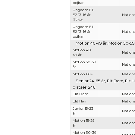
pojkar
Ungdom E1-
E2 13-16 år,
Natione
flickor
Ungdom E1-
E2 13-16 år,
Natione
pojkar
Motion 40-49 år, Motion 50-59 
Motion 40-
Natione
49 år
Motion 50-59
Natione
år
Motion 60+
Natione
Senior 24-65 år, Elit Dam, Elit
platser: 246
Elit Dam
Natione
Elit Herr
Natione
Junior 15-23
Natione
år
Motion 15-29
Natione
år
Motion 30-39
Natione