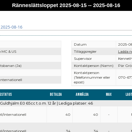
Ränneslättsloppet 2025-08-15 -- 2025-08-16
 2025-08-16
Datum
2025-08
ö MC & US
Tilläggsregler
Ladda n
Supervisor
Kenneth
tsbanan (Ja)
Kontaktperson (Namn)
Pär Grö
Kontaktperson
(Telefonnummer eller
070-67
Internationell
epost)
sstatus
Betalda
Anmälda
Max
Lagt
 Guldhjälm E0 65cc t.o.m. 12 år | Lediga platser: 46
ll/Internationell
40
40
-
ll/Internationell
34
34
-