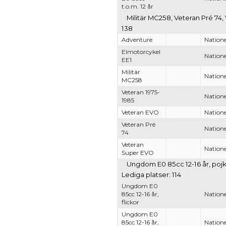
t.o.m. 12 år
Militär MC258, Veteran Pré 74,
138
Adventure
Natione
Elmotorcykel
Natione
EE1
Militär
Natione
MC258
Veteran 1975-
Natione
1985
Veteran EVO
Natione
Veteran Pré
Natione
74
Veteran
Natione
Super EVO
Ungdom E0 85cc 12-16 år, pojka
Lediga platser: 114
Ungdom E0
85cc 12-16 år,
Natione
flickor
Ungdom E0
85cc 12-16 år,
Natione