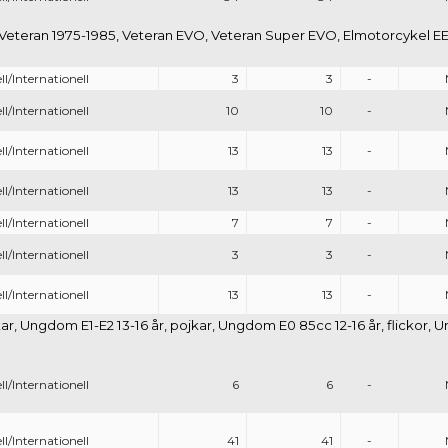
 Veteran 1975-1985, Veteran EVO, Veteran Super EVO, Elmotorcykel EE1
ll/Internationell
3
3
-
ll/Internationell
10
10
-
ll/Internationell
13
13
-
ll/Internationell
13
13
-
ll/Internationell
7
7
-
ll/Internationell
3
3
-
ll/Internationell
13
13
-
r, Ungdom E1-E2 13-16 år, pojkar, Ungdom E0 85cc 12-16 år, flickor, Ung
ll/Internationell
6
6
-
ll/Internationell
41
41
-