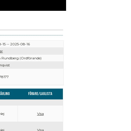
-15 -- 2025-08-16
er
 Rundberg (Ordförande)
nqvist
78177
ävling
Förare/Laglista
Nej
Visa
Nej
Visa