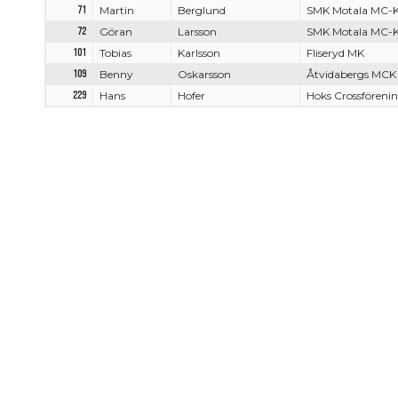
71
Martin
Berglund
SMK Motala MC-
72
Göran
Larsson
SMK Motala MC-
101
Tobias
Karlsson
Fliseryd MK
109
Benny
Oskarsson
Åtvidabergs MCK
229
Hans
Hofer
Hoks Crossföreni