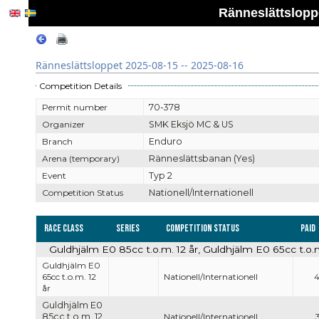
Ränneslättsloppe
Ränneslättsloppet 2025-08-15 -- 2025-08-16
Competition Details
Permit number
70-378
Organizer
SMK Eksjö MC & US
Branch
Enduro
Arena (temporary)
Ränneslättsbanan (Yes)
Event
Typ 2
Competition Status
Nationell/Internationell
Race Class
Series
Competition Status
Paid
Guldhjälm E0 85cc t.o.m. 12 år, Guldhjälm E0 65cc t.o.m.
Guldhjälm E0
65cc t.o.m. 12
Nationell/Internationell
år
Guldhjälm E0
85cc t.o.m. 12
Nationell/Internationell