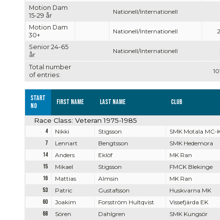
Motion Dam
Nationell/Internationell
15-29 år
Motion Dam
Nationell/Internationell
30+
Senior 24-65
Nationell/Internationell
år
Total number
10
of entries:
Start
First name
Last name
Club
no
Race Class: Veteran 1975-1985
4
Nikki
Stigsson
SMK Motala MC-
7
Lennart
Bengtsson
SMK Hedemora
14
Anders
Eklöf
MK Ran
15
Mikael
Stigsson
FMCK Blekinge
16
Mattias
Almsin
MK Ran
53
Patric
Gustafsson
Huskvarna MK
60
Joakim
Forsström Hultqvist
Vissefjärda EK
68
Sören
Dahlgren
SMK Kungsör