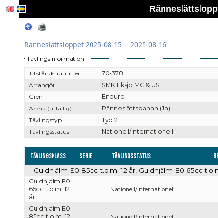
Ränneslättsloppe
Ränneslättsloppet 2025-08-15 -- 2025-08-16
Tävlingsinformation
Tillståndsnummer
70-378
Arrangör
SMK Eksjö MC & US
Gren
Enduro
Arena (tillfällig)
Ränneslättsbanan (Ja)
Tävlingstyp
Typ 2
Tävlingsstatus
Nationell/Internationell
Tävlingsklass
Serie
Tävlingsstatus
B
Guldhjälm E0 85cc t.o.m. 12 år, Guldhjälm E0 65cc t.o.m.
Guldhjälm E0
65cc t.o.m. 12
Nationell/Internationell
år
Guldhjälm E0
85cc t.o.m. 12
Nationell/Internationell