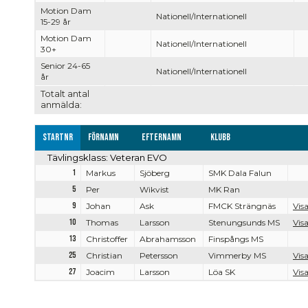
Motion Dam
Nationell/Internationell
15-29 år
Motion Dam
Nationell/Internationell
30+
Senior 24-65
Nationell/Internationell
år
Totalt antal
anmälda:
Startnr
Förnamn
Efternamn
Klubb
Tävlingsklass: Veteran EVO
1
Markus
Sjöberg
SMK Dala Falun
5
Per
Wikvist
MK Ran
9
Johan
Ask
FMCK Strängnäs
Visa
10
Thomas
Larsson
Stenungsunds MS
Visa
13
Christoffer
Abrahamsson
Finspångs MS
25
Christian
Petersson
Vimmerby MS
Visa
27
Joacim
Larsson
Löa SK
Visa