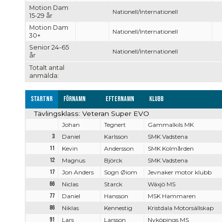
Motion Dam
Nationell/Internationell
15-29 år
Motion Dam
Nationell/Internationell
30+
Senior 24-65
Nationell/Internationell
år
Totalt antal
anmälda:
Startnr
Förnamn
Efternamn
Klubb
Tävlingsklass: Veteran Super EVO
Johan
Tegnert
Gammalkils MK
3
Daniel
Karlsson
SMK Vadstena
11
Kevin
Andersson
SMK Kolmården
12
Magnus
Björck
SMK Vadstena
17
Jon Anders
Sogn Øiom
Jevnaker motor klubb
66
Niclas
Starck
Wäxjö MS
77
Daniel
Hansson
MSK Hammaren
86
Niklas
Kennestig
Kristdala Motorsällskap
91
Lars
Larsson
Nyköpings MS