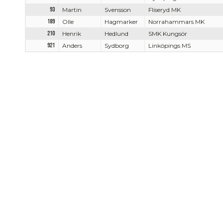
93
Martin
Svensson
Fliseryd MK
189
Olle
Hagmarker
Norrahammars MK
210
Henrik
Hedlund
SMK Kungsör
921
Anders
Sydborg
Linköpings MS