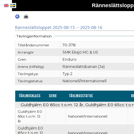
Ränneslättsloppe
Ränneslättsloppet 2025-08-15 -- 2025-08-16
Tävlingsinformation
Tillståndsnummer
70-378
Arrangör
SMK Eksjö MC & US
Gren
Enduro
Arena (tillfällig)
Ränneslättsbanan (Ja)
Tävlingstyp
Typ 2
Tävlingsstatus
Nationell/Internationell
Tävlingsklass
Serie
Tävlingsstatus
B
Guldhjälm E0 85cc t.o.m. 12 år, Guldhjälm E0 65cc t.o.m.
Guldhjälm E0
65cc t.o.m. 12
Nationell/Internationell
år
Guldhjälm E0
85cc t.o.m. 12
Nationell/Internationell