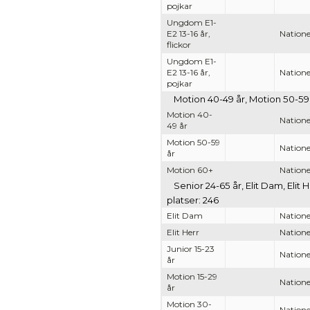
pojkar
Ungdom E1-
E2 13-16 år,
Nationel
flickor
Ungdom E1-
E2 13-16 år,
Nationel
pojkar
Motion 40-49 år, Motion 50-59 
Motion 40-
Nationel
49 år
Motion 50-59
Nationel
år
Motion 60+
Nationel
Senior 24-65 år, Elit Dam, Elit
platser: 246
Elit Dam
Nationel
Elit Herr
Nationel
Junior 15-23
Nationel
år
Motion 15-29
Nationel
år
Motion 30-
Nationel