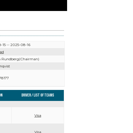
-15 -- 2025-08-16
ad
h Rundberg(Chairman)
nqvist
78177
on
Driver / List of teams
Visa
Visa