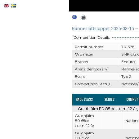
Ränneslättsloppet 2025-08-15 --
Competition Details
Permit number
70-378
Organizer
SMK Eksj
Branch
Enduro
Arena (temporary)
Ränneslät
Event
Typ 2
Competition Status
Nationell/
Race Class
Series
Competi
Guldhjälm E0 85cc t.o.m. 12 år,
Guldhjälm
E0 65cc
Nationel
t.o.m. 12 år
Guldhjälm
E0 85cc
Nationel