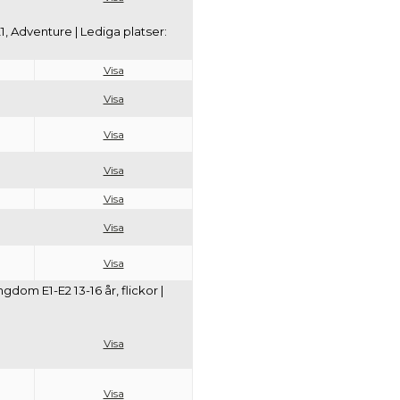
, Adventure | Lediga platser:
Visa
Visa
Visa
Visa
Visa
Visa
Visa
dom E1-E2 13-16 år, flickor |
Visa
Visa