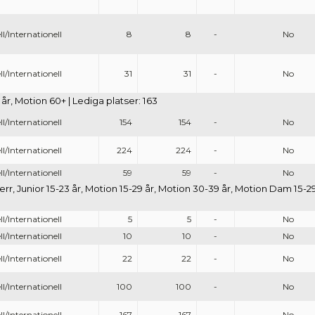
l/Internationell
8
8
-
No
l/Internationell
31
31
-
No
år, Motion 60+ | Lediga platser: 163
l/Internationell
154
154
-
No
l/Internationell
224
224
-
No
l/Internationell
59
59
-
No
 Herr, Junior 15-23 år, Motion 15-29 år, Motion 30-39 år, Motion Dam 15-
l/Internationell
5
5
-
No
l/Internationell
10
10
-
No
l/Internationell
22
22
-
No
l/Internationell
100
100
-
No
l/Internationell
167
167
-
No