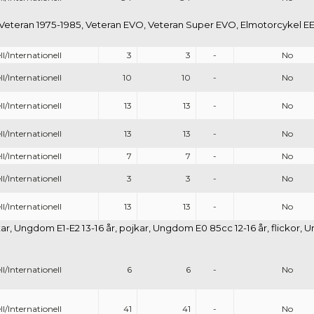
 Veteran 1975-1985, Veteran EVO, Veteran Super EVO, Elmotorcykel EE1
l/Internationell
3
3
-
No
l/Internationell
10
10
-
No
l/Internationell
13
13
-
No
l/Internationell
13
13
-
No
l/Internationell
7
7
-
No
l/Internationell
3
3
-
No
l/Internationell
13
13
-
No
r, Ungdom E1-E2 13-16 år, pojkar, Ungdom E0 85cc 12-16 år, flickor, Ung
l/Internationell
6
6
-
No
l/Internationell
41
41
-
No