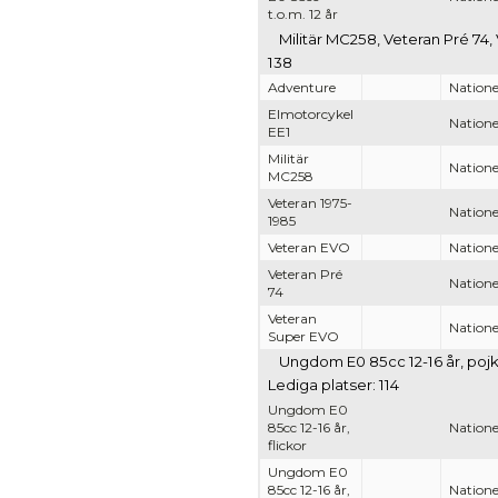
t.o.m. 12 år
Militär MC258, Veteran Pré 74,
138
Adventure
Nationel
Elmotorcykel
Nationel
EE1
Militär
Nationel
MC258
Veteran 1975-
Nationel
1985
Veteran EVO
Nationel
Veteran Pré
Nationel
74
Veteran
Nationel
Super EVO
Ungdom E0 85cc 12-16 år, pojka
Lediga platser: 114
Ungdom E0
85cc 12-16 år,
Nationel
flickor
Ungdom E0
85cc 12-16 år,
Nationel