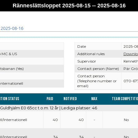
Ränneslättsloppet 2025-08-15 -- 2025-08-16
 2025-08-16
Date
2025-08
ö MC & US
Additional rules
Downlo
Supervisor
Kennet
tsbanan (Yes)
Contact person (Name)
Pär Grö
Contact person
(Telephone number or
070-67
Internationell
email)
tion Status
Paid
Notified
Max
Team competiti
 Guldhjälm E0 65cc t.o.m. 12 år | Lediga platser: 46
l/Internationell
40
40
-
No
l/Internationell
34
34
-
No