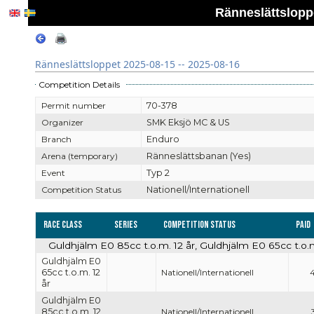
Ränneslättsloppe
Ränneslättsloppet 2025-08-15 -- 2025-08-16
Competition Details
Permit number
70-378
Organizer
SMK Eksjö MC & US
Branch
Enduro
Arena (temporary)
Ränneslättsbanan (Yes)
Event
Typ 2
Competition Status
Nationell/Internationell
Race Class
Series
Competition Status
Paid
Guldhjälm E0 85cc t.o.m. 12 år, Guldhjälm E0 65cc t.o.m.
Guldhjälm E0
65cc t.o.m. 12
Nationell/Internationell
år
Guldhjälm E0
85cc t.o.m. 12
Nationell/Internationell