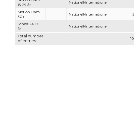
Nationell/Internationell
15-29 år
Motion Dam
Nationell/Internationell
30+
Senior 24-65
Nationell/Internationell
år
Total number
10
of entries: