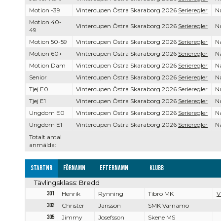
Motion -39
Vintercupen Östra Skaraborg 2026
Serieregler
Na
Motion 40-
Vintercupen Östra Skaraborg 2026
Serieregler
Na
49
Motion 50-59
Vintercupen Östra Skaraborg 2026
Serieregler
Na
Motion 60+
Vintercupen Östra Skaraborg 2026
Serieregler
Na
Motion Dam
Vintercupen Östra Skaraborg 2026
Serieregler
Na
Senior
Vintercupen Östra Skaraborg 2026
Serieregler
Na
Tjej E0
Vintercupen Östra Skaraborg 2026
Serieregler
Na
Tjej E1
Vintercupen Östra Skaraborg 2026
Serieregler
Na
Ungdom E0
Vintercupen Östra Skaraborg 2026
Serieregler
Na
Ungdom E1
Vintercupen Östra Skaraborg 2026
Serieregler
Na
Totalt antal
anmälda:
Startnr
Förnamn
Efternamn
Klubb
Tävlingsklass: Bredd
301
Henrik
Rynning
Tibro MK
V
302
Christer
Jansson
SMK Värnamo
305
Jimmy
Josefsson
Skene MS