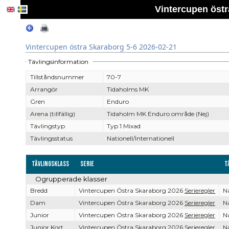
Vintercupen östr
Vintercupen östra Skaraborg 5-6 2026-02-21
Tävlingsinformation
Tillståndsnummer
70-7
Arrangör
Tidaholms MK
Gren
Enduro
Arena (tillfällig)
Tidaholm MK Enduro område (Nej)
Tävlingstyp
Typ 1 Mixad
Tävlingsstatus
Nationell/Internationell
Tävlingsklass
Serie
T
Ogrupperade klasser
Bredd
Vintercupen Östra Skaraborg 2026
Serieregler
Na
Dam
Vintercupen Östra Skaraborg 2026
Serieregler
Na
Junior
Vintercupen Östra Skaraborg 2026
Serieregler
Na
Junior Kort
Vintercupen Östra Skaraborg 2026
Serieregler
Na