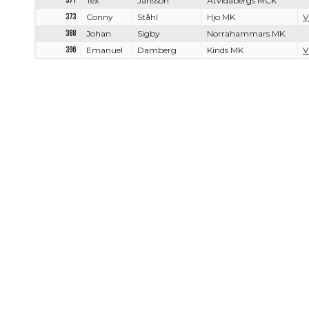
371
Tex
Jansson
Åtvidabergs MCK
373
Conny
Ståhl
Hjo MK
V
388
Johan
Sigby
Norrahammars MK
396
Emanuel
Damberg
Kinds MK
V