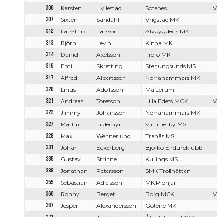
306
Karsten
Hyllestad
Sotenes
V
307
Sixten
Sandahl
Vrigstad MK
312
Lars-Erik
Larsson
Älvbygdens MK
313
Björn
Levin
Kinna MK
314
Daniel
Axelsson
Tibro MK
316
Emil
Skretting
Stenungsunds MS
317
Alfred
Albertsson
Norrahammars MK
320
Linus
Adolfsson
Ma Lerum
321
Andreas
Toresson
Lilla Edets MCK
V
322
Jimmy
Johansson
Norrahammars MK
327
Martin
Tildemyr
Vimmerby MS
328
Max
Wennerlund
Tranås MS
331
Johan
Eckerberg
Björkö Enduroklubb
335
Gustav
Strinne
Kullings MS
339
Jonathan
Petersson
SMK Trollhättan
355
Sebastian
Adielsson
MK Pionjär
360
Ronny
Berget
Borg MCK
V
367
Jesper
Alexandersson
Götene MK