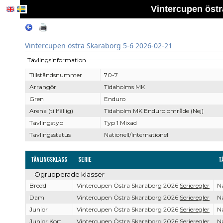
Vintercupen östr
Vintercupen östra Skaraborg 5-6 2026-02-21
Tävlingsinformation
Tillståndsnummer
70-7
Arrangör
Tidaholms MK
Gren
Enduro
Arena (tillfällig)
Tidaholm MK Enduro område (Nej)
Tävlingstyp
Typ 1 Mixad
Tävlingsstatus
Nationell/Internationell
Tävlingsklass
Serie
T
Ogrupperade klasser
Bredd
Vintercupen Östra Skaraborg 2026
Serieregler
Na
Dam
Vintercupen Östra Skaraborg 2026
Serieregler
Na
Junior
Vintercupen Östra Skaraborg 2026
Serieregler
Na
Junior Kort
Vintercupen Östra Skaraborg 2026
Serieregler
Na