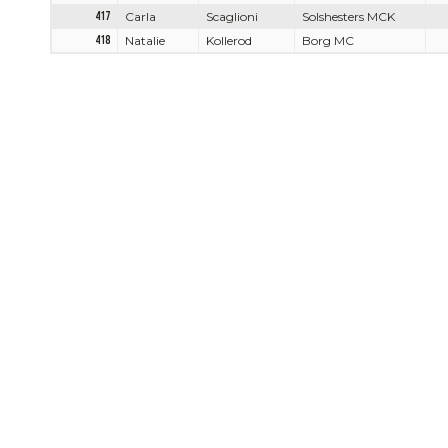
417
Carla
Scaglioni
Solshesters MCK
418
Natalie
Kollerod
Borg MC