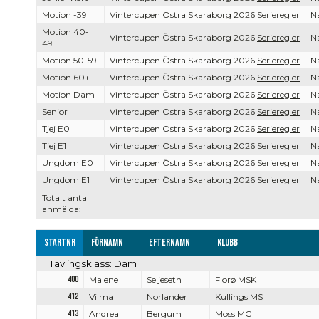
Motion -39
Vintercupen Östra Skaraborg 2026
Serieregler
Na
Motion 40-
Vintercupen Östra Skaraborg 2026
Serieregler
Na
49
Motion 50-59
Vintercupen Östra Skaraborg 2026
Serieregler
Na
Motion 60+
Vintercupen Östra Skaraborg 2026
Serieregler
Na
Motion Dam
Vintercupen Östra Skaraborg 2026
Serieregler
Na
Senior
Vintercupen Östra Skaraborg 2026
Serieregler
Na
Tjej E0
Vintercupen Östra Skaraborg 2026
Serieregler
Na
Tjej E1
Vintercupen Östra Skaraborg 2026
Serieregler
Na
Ungdom E0
Vintercupen Östra Skaraborg 2026
Serieregler
Na
Ungdom E1
Vintercupen Östra Skaraborg 2026
Serieregler
Na
Totalt antal
anmälda:
Startnr
Förnamn
Efternamn
Klubb
Tävlingsklass: Dam
400
Malene
Seljeseth
Florø MSK
412
Vilma
Norlander
Kullings MS
413
Andrea
Bergum
Moss MC