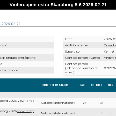
Vintercupen östra Skaraborg 5-6 2026-02-21
6 2026-02-21
Date
2026-02
s MK
Additional rules
Downlo
Supervisor
Kennet
 MK Enduro område (No)
Contact person (Name)
Anders 
ad
Contact person
(Telephone number or
070926
Internationell
email)
Competition Status
Paid
Notified
Max
raborg 2026
View range
Nationell/Internationell
25
25
-
raborg 2026
View range
Nationell/Internationell
5
5
-