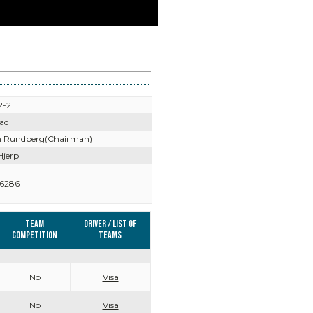
-21
ad
h Rundberg(Chairman)
Hjerp
6286
Team
Driver / List of
competition
teams
No
Visa
No
Visa