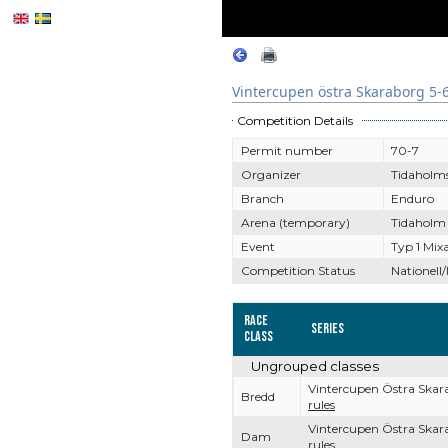
Vintercupen östra Skaraborg 5-
Competition Details
Permit number
70-7
Organizer
Tidaholm
Branch
Enduro
Arena (temporary)
Tidaholm
Event
Typ 1 Mix
Competition Status
Nationell/
Race
Series
Class
Ungrouped classes
Vintercupen Östra Ska
Bredd
rules
Vintercupen Östra Ska
Dam
rules