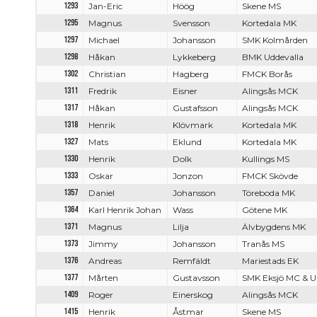
1293
Jan-Eric
Höög
Skene MS
1295
Magnus
Svensson
Kortedala MK
1297
Michael
Johansson
SMK Kolmården
1298
Håkan
Lykkeberg
BMK Uddevalla
1302
Christian
Hagberg
FMCK Borås
1311
Fredrik
Eisner
Alingsås MCK
1317
Håkan
Gustafsson
Alingsås MCK
1318
Henrik
Klövmark
Kortedala MK
1327
Mats
Eklund
Kortedala MK
1330
Henrik
Dolk
Kullings MS
1333
Oskar
Jonzon
FMCK Skövde
1357
Daniel
Johansson
Töreboda MK
1364
Karl Henrik Johan
Wass
Götene MK
1371
Magnus
Lilja
Älvbygdens MK
1373
Jimmy
Johansson
Tranås MS
1376
Andreas
Remfäldt
Mariestads EK
1377
Mårten
Gustavsson
SMK Eksjö MC & U
1409
Roger
Einerskog
Alingsås MCK
1415
Henrik
Åstmar
Skene MS