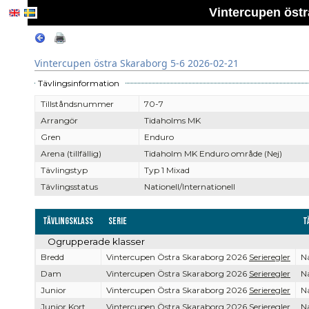
Vintercupen östr
Vintercupen östra Skaraborg 5-6 2026-02-21
Tävlingsinformation
Tillståndsnummer
70-7
Arrangör
Tidaholms MK
Gren
Enduro
Arena (tillfällig)
Tidaholm MK Enduro område (Nej)
Tävlingstyp
Typ 1 Mixad
Tävlingsstatus
Nationell/Internationell
Tävlingsklass
Serie
T
Ogrupperade klasser
Bredd
Vintercupen Östra Skaraborg 2026
Serieregler
Na
Dam
Vintercupen Östra Skaraborg 2026
Serieregler
Na
Junior
Vintercupen Östra Skaraborg 2026
Serieregler
Na
Junior Kort
Vintercupen Östra Skaraborg 2026
Serieregler
Na