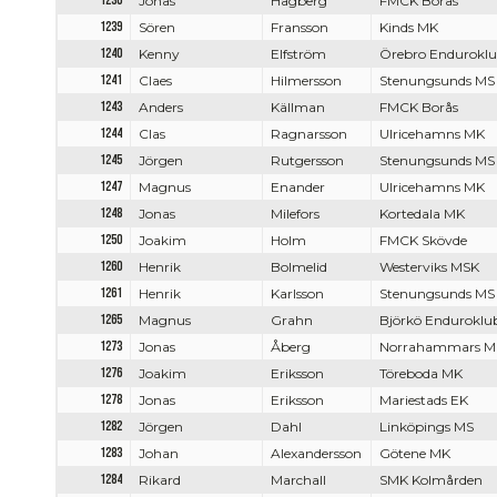
1236
Jonas
Hagberg
FMCK Borås
1239
Sören
Fransson
Kinds MK
1240
Kenny
Elfström
Örebro Endurokl
1241
Claes
Hilmersson
Stenungsunds MS
1243
Anders
Källman
FMCK Borås
1244
Clas
Ragnarsson
Ulricehamns MK
1245
Jörgen
Rutgersson
Stenungsunds MS
1247
Magnus
Enander
Ulricehamns MK
1248
Jonas
Milefors
Kortedala MK
1250
Joakim
Holm
FMCK Skövde
1260
Henrik
Bolmelid
Westerviks MSK
1261
Henrik
Karlsson
Stenungsunds MS
1265
Magnus
Grahn
Björkö Enduroklu
1273
Jonas
Åberg
Norrahammars M
1276
Joakim
Eriksson
Töreboda MK
1278
Jonas
Eriksson
Mariestads EK
1282
Jörgen
Dahl
Linköpings MS
1283
Johan
Alexandersson
Götene MK
1284
Rikard
Marchall
SMK Kolmården