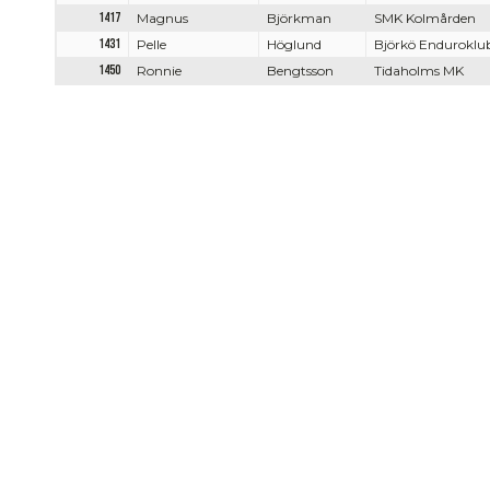
1417
Magnus
Björkman
SMK Kolmården
1431
Pelle
Höglund
Björkö Enduroklu
1450
Ronnie
Bengtsson
Tidaholms MK