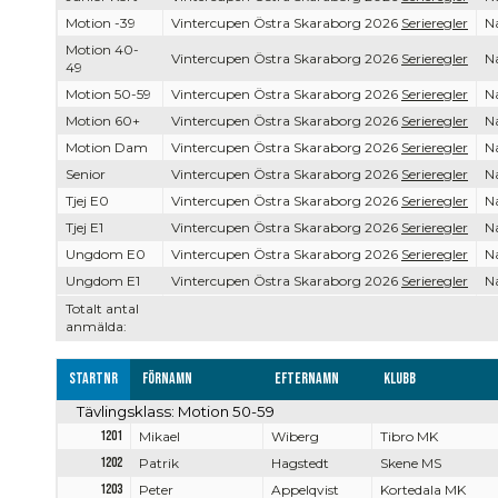
Motion -39
Vintercupen Östra Skaraborg 2026
Serieregler
Na
Motion 40-
Vintercupen Östra Skaraborg 2026
Serieregler
Na
49
Motion 50-59
Vintercupen Östra Skaraborg 2026
Serieregler
Na
Motion 60+
Vintercupen Östra Skaraborg 2026
Serieregler
Na
Motion Dam
Vintercupen Östra Skaraborg 2026
Serieregler
Na
Senior
Vintercupen Östra Skaraborg 2026
Serieregler
Na
Tjej E0
Vintercupen Östra Skaraborg 2026
Serieregler
Na
Tjej E1
Vintercupen Östra Skaraborg 2026
Serieregler
Na
Ungdom E0
Vintercupen Östra Skaraborg 2026
Serieregler
Na
Ungdom E1
Vintercupen Östra Skaraborg 2026
Serieregler
Na
Totalt antal
anmälda:
Startnr
Förnamn
Efternamn
Klubb
Tävlingsklass: Motion 50-59
1201
Mikael
Wiberg
Tibro MK
1202
Patrik
Hagstedt
Skene MS
1203
Peter
Appelqvist
Kortedala MK