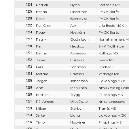
1204
Patrick
Hylén
Kortedala MK
1205
Henrik
Lindström
FMCK Borås
1210
Peter
Björnqvist
FMCK Borås
1212
Per-Olov
Ask
Lilla Edets MCK
1214
Roger
Nyström
FMCK Borås
1217
Patrik
Gustafsson
Norrahammars M
1218
Per
Hedskog
SMK Trollhättan
1221
Benny
Andersson
Kullings MS
1222
Jonas
Eriksson
Skene MS
1223
Lars
Söhrman
Kinds MK
1224
Mattias
Eriksson
Varbergs MK
1225
Jörgen
Johansson
Lidköpings MCK
1226
Antti
Mankinen
Nmk Oslo og Follo
1228
Kristian
Trygg
Falköpings MK
1231
Pål Anders
Ullevålseter
Nmk kongsberg
1233
Mikael
Starby
Tranås MS
1234
Jerker
Ljung
Lidköpings MCK
1235
Timo
Huovinen
Finspångs MS