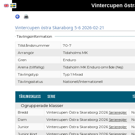
Vintercupen östr
Vintercupen östra Skaraborg 5-6 2026-02-21
Tävlingsinformation
Tillståndsnummer
70-7
Arrangör
Tidaholms MK
Gren
Enduro
Arena (tillfällig)
Tidaholm MK Enduro område (Nej)
Tävlingstyp
Typ 1 Mixad
Tävlingsstatus
Nationell/Internationell
Tävlingsklass
Serie
T
Ogrupperade klasser
Bredd
Vintercupen Östra Skaraborg 2026
Serieregler
Na
Dam
Vintercupen Östra Skaraborg 2026
Serieregler
Na
Junior
Vintercupen Östra Skaraborg 2026
Serieregler
Na
Junior Kort
Vintercupen Östra Skaraborg 2026
Serieregler
Na