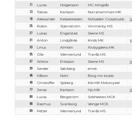
11
Lucas
Holgersson
MC Alingsås
13
Tobias
Karlsson
Norrahammars MK
18
Aleksander
Kalbekkdalen
Notodden Crossklubb
V
25
Robin
Stjernström
Vimmerby MS
27
Lukas
Engerstad
Skene MS
31
Anton
Lindgårde
Kinds MK
V
33
Linus
Almtén
Älvbygdens MK
35
Olle
Wennerlund
Tranås MS
37
Wiktor
Eriksson
Skene MS
V
39
Sander
Sølvberg
emsk
46
Håkon
Nohr
Borg mc klubb
49
Christoffer
Sjöberg
Kils MK Motorcykel
77
Jonas
Karlsson
Hjo MK
V
80
Lucas
Bergström
Solshesters MCK
98
Rasmus
Svanborg
Veinge MCK
99
Petter
Wennerlund
Tranås MS