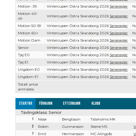
Motion -39
Vintercupen Östra Skaraborg 2026
Serieregler
Na
Motion 40-
Vintercupen Östra Skaraborg 2026
Serieregler
Na
49
Motion 50-59
Vintercupen Östra Skaraborg 2026
Serieregler
Na
Motion 60+
Vintercupen Östra Skaraborg 2026
Serieregler
Na
Motion Dam
Vintercupen Östra Skaraborg 2026
Serieregler
Na
Senior
Vintercupen Östra Skaraborg 2026
Serieregler
Na
Tjej E0
Vintercupen Östra Skaraborg 2026
Serieregler
Na
Tjej E1
Vintercupen Östra Skaraborg 2026
Serieregler
Na
Ungdom E0
Vintercupen Östra Skaraborg 2026
Serieregler
Na
Ungdom E1
Vintercupen Östra Skaraborg 2026
Serieregler
Na
Totalt antal
anmälda:
Startnr
Förnamn
Efternamn
Klubb
Tävlingsklass: Senior
1
Nisse
Bengtsson
Tidaholms MK
2
Robin
Gunnarsson
Skene MS
V
7
Emil
Hermansson
MC Alingsås
V