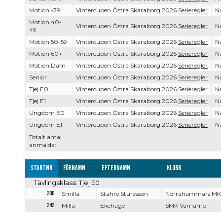
Motion -39
Vintercupen Östra Skaraborg 2026
Serieregler
Na
Motion 40-
Vintercupen Östra Skaraborg 2026
Serieregler
Na
49
Motion 50-59
Vintercupen Östra Skaraborg 2026
Serieregler
Na
Motion 60+
Vintercupen Östra Skaraborg 2026
Serieregler
Na
Motion Dam
Vintercupen Östra Skaraborg 2026
Serieregler
Na
Senior
Vintercupen Östra Skaraborg 2026
Serieregler
Na
Tjej E0
Vintercupen Östra Skaraborg 2026
Serieregler
Na
Tjej E1
Vintercupen Östra Skaraborg 2026
Serieregler
Na
Ungdom E0
Vintercupen Östra Skaraborg 2026
Serieregler
Na
Ungdom E1
Vintercupen Östra Skaraborg 2026
Serieregler
Na
Totalt antal
anmälda:
Startnr
Förnamn
Efternamn
Klubb
Tävlingsklass: Tjej E0
200
Smilla
Stahre Sturesson
Norrahammars MK
242
Milla
Ekehage
SMK Värnamo