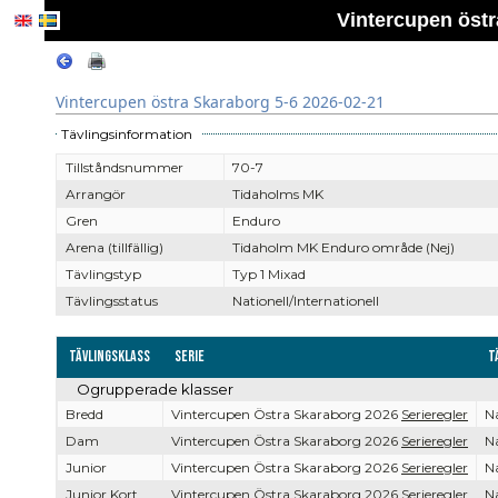
Vintercupen östr
Vintercupen östra Skaraborg 5-6 2026-02-21
Tävlingsinformation
Tillståndsnummer
70-7
Arrangör
Tidaholms MK
Gren
Enduro
Arena (tillfällig)
Tidaholm MK Enduro område (Nej)
Tävlingstyp
Typ 1 Mixad
Tävlingsstatus
Nationell/Internationell
Tävlingsklass
Serie
T
Ogrupperade klasser
Bredd
Vintercupen Östra Skaraborg 2026
Serieregler
Na
Dam
Vintercupen Östra Skaraborg 2026
Serieregler
Na
Junior
Vintercupen Östra Skaraborg 2026
Serieregler
Na
Junior Kort
Vintercupen Östra Skaraborg 2026
Serieregler
Na