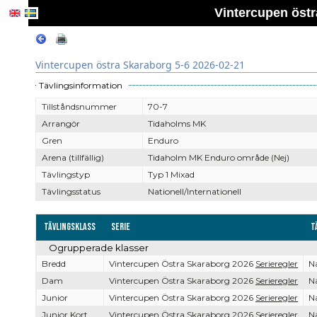
Vintercupen östr
Vintercupen östra Skaraborg 5-6 2026-02-21
Tävlingsinformation
Tillståndsnummer
70-7
Arrangör
Tidaholms MK
Gren
Enduro
Arena (tillfällig)
Tidaholm MK Enduro område (Nej)
Tävlingstyp
Typ 1 Mixad
Tävlingsstatus
Nationell/Internationell
Tävlingsklass
Serie
T
Ogrupperade klasser
Bredd
Vintercupen Östra Skaraborg 2026
Serieregler
Na
Dam
Vintercupen Östra Skaraborg 2026
Serieregler
Na
Junior
Vintercupen Östra Skaraborg 2026
Serieregler
Na
Junior Kort
Vintercupen Östra Skaraborg 2026
Serieregler
Na