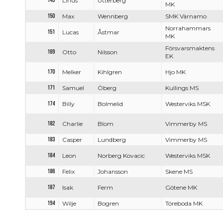
145
Linus
Utterberg
MK
150
Max
Wennberg
SMK Värnamo
Norrahammars
151
Lucas
Åstmar
MK
Försvarsmaktens
169
Otto
Nilsson
EK
170
Melker
Kihlgren
Hjo MK
171
Samuel
Öberg
Kullings MS
174
Billy
Bolmelid
Westerviks MSK
182
Charlie
Blom
Vimmerby MS
183
Casper
Lundberg
Vimmerby MS
184
Leon
Norberg Kovacic
Westerviks MSK
186
Felix
Johansson
Skene MS
187
Isak
Ferm
Götene MK
194
Wilje
Bogren
Töreboda MK