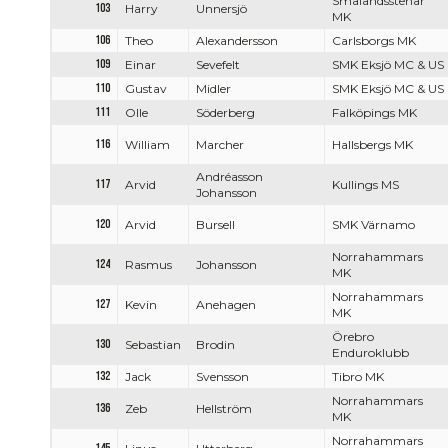
Smålandsstenar
103
Harry
Unnersjö
MK
106
Theo
Alexandersson
Carlsborgs MK
109
Einar
Sevefelt
SMK Eksjö MC & US
110
Gustav
Midler
SMK Eksjö MC & US
111
Olle
Söderberg
Falköpings MK
116
William
Marcher
Hallsbergs MK
Andréasson
117
Arvid
Kullings MS
Johansson
120
Arvid
Bursell
SMK Värnamo
Norrahammars
124
Rasmus
Johansson
MK
Norrahammars
127
Kevin
Anehagen
MK
Örebro
130
Sebastian
Brodin
Enduroklubb
132
Jack
Svensson
Tibro MK
Norrahammars
136
Zeb
Hellström
MK
Norrahammars