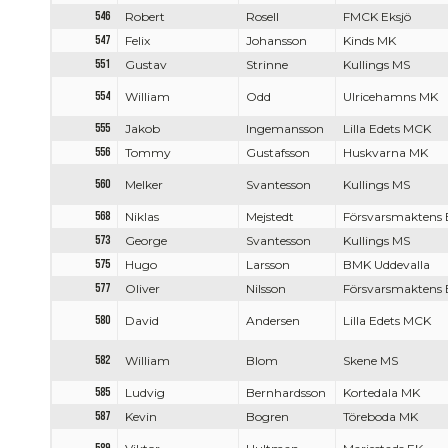
546
Robert
Rosell
FMCK Eksjö
547
Felix
Johansson
Kinds MK
551
Gustav
Strinne
Kullings MS
554
William
Odd
Ulricehamns MK
555
Jakob
Ingemansson
Lilla Edets MCK
556
Tommy
Gustafsson
Huskvarna MK
560
Melker
Svantesson
Kullings MS
568
Niklas
Mejstedt
Försvarsmaktens 
573
George
Svantesson
Kullings MS
575
Hugo
Larsson
BMK Uddevalla
577
Oliver
Nilsson
Försvarsmaktens 
580
David
Andersen
Lilla Edets MCK
582
William
Blom
Skene MS
585
Ludvig
Bernhardsson
Kortedala MK
587
Kevin
Bogren
Töreboda MK