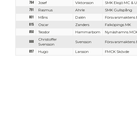
784
Josef
Viktorsson
SMK Eksjö MC & 
791
Rasmus
Ahrle
SMK Gullspång
801
Måns
Dalén
Försvarsmaktens 
815
Oscar
Zanders
Falköpings MK
850
Teodor
Hammarbom
Nynäshamns MC
Christoffer
888
Svensson
Försvarsmaktens 
Svensson
897
Hugo
Larsson
FMCK Skövde