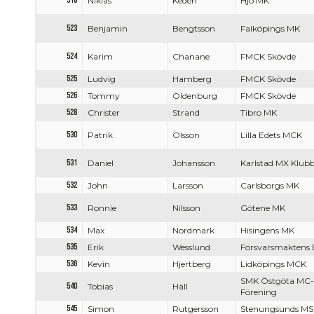
518
Niklas
Kedén
Hjo MK
523
Benjamin
Bengtsson
Falköpings MK
524
Karim
Chanane
FMCK Skövde
525
Ludvig
Hamberg
FMCK Skövde
526
Tommy
Oldenburg
FMCK Skövde
528
Christer
Strand
Tibro MK
530
Patrik
Olsson
Lilla Edets MCK
531
Daniel
Johansson
Karlstad MX Klub
532
John
Larsson
Carlsborgs MK
533
Ronnie
Nilsson
Götene MK
534
Max
Nordmark
Hisingens MK
535
Erik
Wesslund
Försvarsmaktens 
536
Kevin
Hjertberg
Lidköpings MCK
SMK Östgöta MC-
540
Tobias
Häll
Förening
545
Simon
Rutgersson
Stenungsunds MS