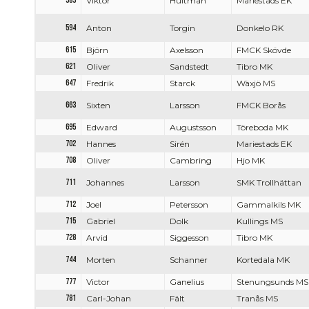
589
Viktor
Hultman
Mariestads EK
594
Anton
Torgin
Donkelo RK
615
Björn
Axelsson
FMCK Skövde
621
Oliver
Sandstedt
Tibro MK
647
Fredrik
Starck
Wäxjö MS
663
Sixten
Larsson
FMCK Borås
695
Edward
Augustsson
Töreboda MK
702
Hannes
Sirén
Mariestads EK
708
Oliver
Cambring
Hjo MK
711
Johannes
Larsson
SMK Trollhättan
712
Joel
Petersson
Gammalkils MK
715
Gabriel
Dolk
Kullings MS
728
Arvid
Siggesson
Tibro MK
744
Morten
Schanner
Kortedala MK
777
Victor
Ganelius
Stenungsunds MS
781
Carl-Johan
Fält
Tranås MS