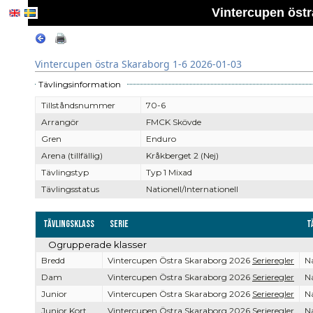
Vintercupen östr
Vintercupen östra Skaraborg 1-6 2026-01-03
Tävlingsinformation
Tillståndsnummer
70-6
Arrangör
FMCK Skövde
Gren
Enduro
Arena (tillfällig)
Kråkberget 2 (Nej)
Tävlingstyp
Typ 1 Mixad
Tävlingsstatus
Nationell/Internationell
Tävlingsklass
Serie
T
Ogrupperade klasser
Bredd
Vintercupen Östra Skaraborg 2026
Serieregler
Na
Dam
Vintercupen Östra Skaraborg 2026
Serieregler
Na
Junior
Vintercupen Östra Skaraborg 2026
Serieregler
Na
Junior Kort
Vintercupen Östra Skaraborg 2026
Serieregler
Na