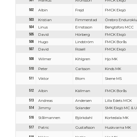
501
Markus
Aronsson
FMCK Eksjö
502
Albin
Frejd
FMCK Eksjö
503
Kristian
Fimmerstad
Örebro Endurokl
504
Linus
Ernstsson
Bengtsfors MCC
505
David
Hörberg
FMCK Eksjö
506
Hugo
Lindström
FMCK Borås
507
David
Rosell
FMCK Eksjö
508
Wilmer
Kihlgren
Hjo MK
510
Peter
Carlsson
Kinds MK
511
Viktor
Blom
Skene MS
512
Albin
Källman
FMCK Borås
513
Andreas
Andersen
Lilla Edets MCK
514
Jimmy
Solander
SMK Eksjö MC & 
516
Stålmannen
Björkdahl
Kortedala MK
517
Patric
Gustafsson
Huskvarna MK