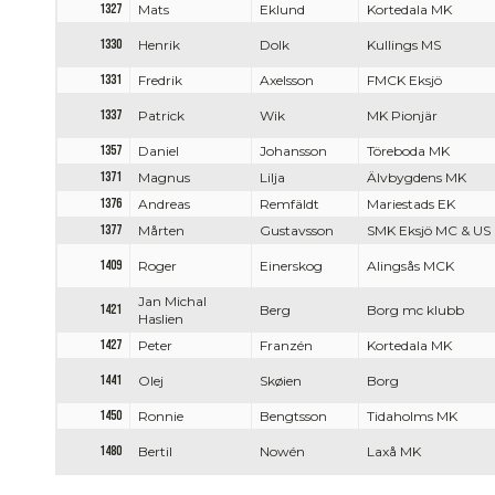
1327
Mats
Eklund
Kortedala MK
1330
Henrik
Dolk
Kullings MS
1331
Fredrik
Axelsson
FMCK Eksjö
1337
Patrick
Wik
MK Pionjär
1357
Daniel
Johansson
Töreboda MK
1371
Magnus
Lilja
Älvbygdens MK
1376
Andreas
Remfäldt
Mariestads EK
1377
Mårten
Gustavsson
SMK Eksjö MC & US
1409
Roger
Einerskog
Alingsås MCK
Jan Michal
1421
Berg
Borg mc klubb
Haslien
1427
Peter
Franzén
Kortedala MK
1441
Olej
Skøien
Borg
1450
Ronnie
Bengtsson
Tidaholms MK
1480
Bertil
Nowén
Laxå MK