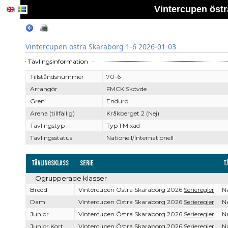
Vintercupen östr
Vintercupen östra Skaraborg 1-6 2026-01-03
Tävlingsinformation
Tillståndsnummer
70-6
Arrangör
FMCK Skövde
Gren
Enduro
Arena (tillfällig)
Kråkberget 2 (Nej)
Tävlingstyp
Typ 1 Mixad
Tävlingsstatus
Nationell/Internationell
Tävlingsklass
Serie
T
Ogrupperade klasser
Bredd
Vintercupen Östra Skaraborg 2026
Serieregler
Na
Dam
Vintercupen Östra Skaraborg 2026
Serieregler
Na
Junior
Vintercupen Östra Skaraborg 2026
Serieregler
Na
Junior Kort
Vintercupen Östra Skaraborg 2026
Serieregler
Na