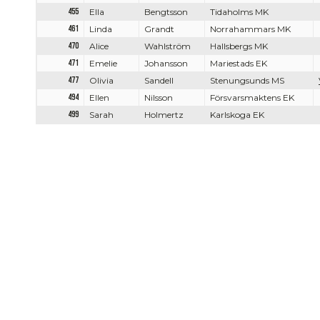
455
Ella
Bengtsson
Tidaholms MK
461
Linda
Grandt
Norrahammars MK
470
Alice
Wahlström
Hallsbergs MK
471
Emelie
Johansson
Mariestads EK
477
Olivia
Sandell
Stenungsunds MS
494
Ellen
Nilsson
Försvarsmaktens EK
499
Sarah
Holmertz
Karlskoga EK