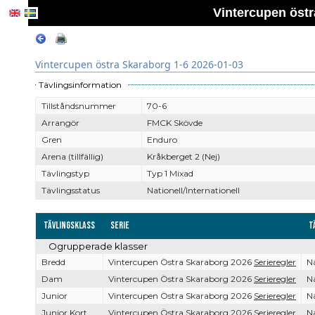
Vintercupen östr
Vintercupen östra Skaraborg 1-6 2026-01-03
Tävlingsinformation
Tillståndsnummer
70-6
Arrangör
FMCK Skövde
Gren
Enduro
Arena (tillfällig)
Kråkberget 2 (Nej)
Tävlingstyp
Typ 1 Mixad
Tävlingsstatus
Nationell/Internationell
Tävlingsklass
Serie
T
Ogrupperade klasser
Bredd
Vintercupen Östra Skaraborg 2026
Serieregler
Na
Dam
Vintercupen Östra Skaraborg 2026
Serieregler
Na
Junior
Vintercupen Östra Skaraborg 2026
Serieregler
Na
Junior Kort
Vintercupen Östra Skaraborg 2026
Serieregler
Na