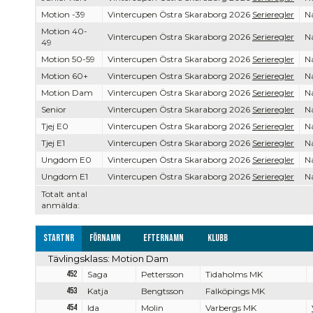
Motion -39
Vintercupen Östra Skaraborg 2026
Serieregler
Na
Motion 40-
Vintercupen Östra Skaraborg 2026
Serieregler
Na
49
Motion 50-59
Vintercupen Östra Skaraborg 2026
Serieregler
Na
Motion 60+
Vintercupen Östra Skaraborg 2026
Serieregler
Na
Motion Dam
Vintercupen Östra Skaraborg 2026
Serieregler
Na
Senior
Vintercupen Östra Skaraborg 2026
Serieregler
Na
Tjej E0
Vintercupen Östra Skaraborg 2026
Serieregler
Na
Tjej E1
Vintercupen Östra Skaraborg 2026
Serieregler
Na
Ungdom E0
Vintercupen Östra Skaraborg 2026
Serieregler
Na
Ungdom E1
Vintercupen Östra Skaraborg 2026
Serieregler
Na
Totalt antal
anmälda:
Startnr
Förnamn
Efternamn
Klubb
Tävlingsklass: Motion Dam
452
Saga
Pettersson
Tidaholms MK
453
Katja
Bengtsson
Falköpings MK
454
Ida
Molin
Varbergs MK