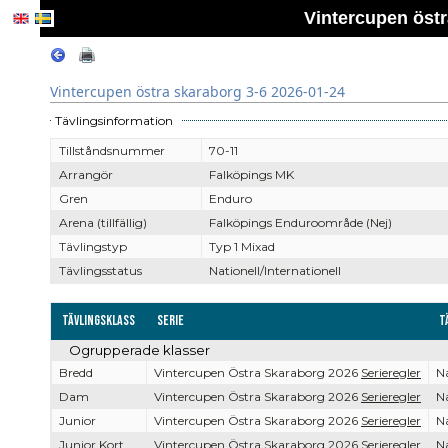
Vintercupen östr
Vintercupen östra skaraborg 3-6 2026-01-24
Tävlingsinformation
Tillståndsnummer
70-11
Arrangör
Falköpings MK
Gren
Enduro
Arena (tillfällig)
Falköpings Enduroområde (Nej)
Tävlingstyp
Typ 1 Mixad
Tävlingsstatus
Nationell/Internationell
Tävlingsklass
Serie
T
Ogrupperade klasser
Bredd
Vintercupen Östra Skaraborg 2026
Serieregler
Na
Dam
Vintercupen Östra Skaraborg 2026
Serieregler
Na
Junior
Vintercupen Östra Skaraborg 2026
Serieregler
Na
Junior Kort
Vintercupen Östra Skaraborg 2026
Serieregler
Na