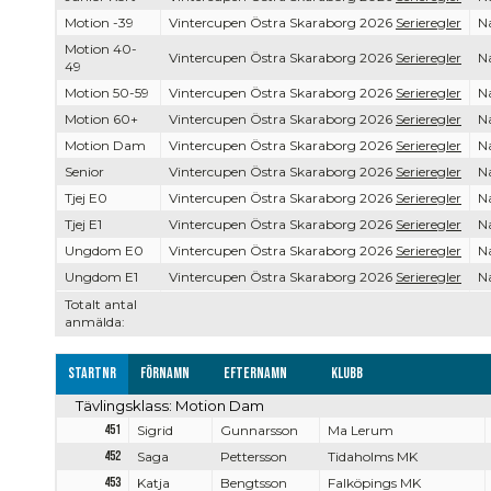
Motion -39
Vintercupen Östra Skaraborg 2026
Serieregler
Na
Motion 40-
Vintercupen Östra Skaraborg 2026
Serieregler
Na
49
Motion 50-59
Vintercupen Östra Skaraborg 2026
Serieregler
Na
Motion 60+
Vintercupen Östra Skaraborg 2026
Serieregler
Na
Motion Dam
Vintercupen Östra Skaraborg 2026
Serieregler
Na
Senior
Vintercupen Östra Skaraborg 2026
Serieregler
Na
Tjej E0
Vintercupen Östra Skaraborg 2026
Serieregler
Na
Tjej E1
Vintercupen Östra Skaraborg 2026
Serieregler
Na
Ungdom E0
Vintercupen Östra Skaraborg 2026
Serieregler
Na
Ungdom E1
Vintercupen Östra Skaraborg 2026
Serieregler
Na
Totalt antal
anmälda:
Startnr
Förnamn
Efternamn
Klubb
Tävlingsklass: Motion Dam
451
Sigrid
Gunnarsson
Ma Lerum
452
Saga
Pettersson
Tidaholms MK
453
Katja
Bengtsson
Falköpings MK