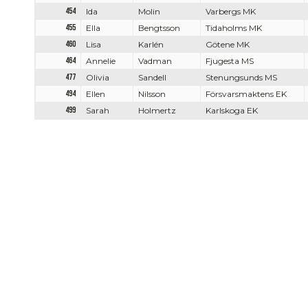
454
Ida
Molin
Varbergs MK
455
Ella
Bengtsson
Tidaholms MK
460
Lisa
Karlén
Götene MK
464
Annelie
Vadman
Fjugesta MS
477
Olivia
Sandell
Stenungsunds MS
494
Ellen
Nilsson
Försvarsmaktens EK
499
Sarah
Holmertz
Karlskoga EK