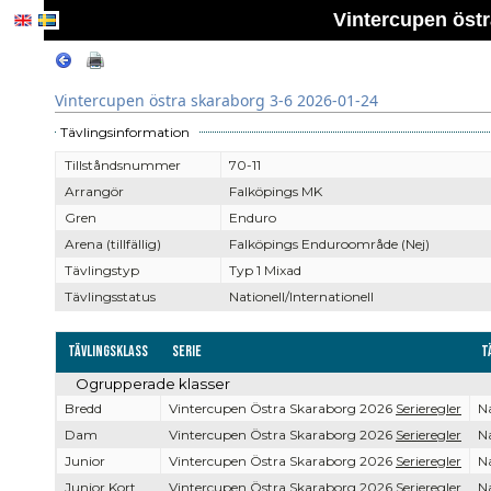
Vintercupen östr
Vintercupen östra skaraborg 3-6 2026-01-24
Tävlingsinformation
Tillståndsnummer
70-11
Arrangör
Falköpings MK
Gren
Enduro
Arena (tillfällig)
Falköpings Enduroområde (Nej)
Tävlingstyp
Typ 1 Mixad
Tävlingsstatus
Nationell/Internationell
Tävlingsklass
Serie
T
Ogrupperade klasser
Bredd
Vintercupen Östra Skaraborg 2026
Serieregler
Na
Dam
Vintercupen Östra Skaraborg 2026
Serieregler
Na
Junior
Vintercupen Östra Skaraborg 2026
Serieregler
Na
Junior Kort
Vintercupen Östra Skaraborg 2026
Serieregler
Na