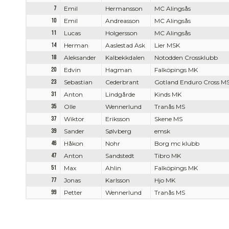
7
Emil
Hermansson
MC Alingsås
10
Emil
Andreasson
MC Alingsås
11
Lucas
Holgersson
MC Alingsås
14
Herman
Aaslestad Ask
Lier MSK
18
Aleksander
Kalbekkdalen
Notodden Crossklubb
20
Edvin
Hagman
Falköpings MK
23
Sebastian
Cederbrant
Gotland Enduro Cross M
31
Anton
Lindgårde
Kinds MK
35
Olle
Wennerlund
Tranås MS
37
Wiktor
Eriksson
Skene MS
39
Sander
Sølvberg
emsk
46
Håkon
Nohr
Borg mc klubb
47
Anton
Sandstedt
Tibro MK
51
Max
Ahlin
Falköpings MK
77
Jonas
Karlsson
Hjo MK
99
Petter
Wennerlund
Tranås MS