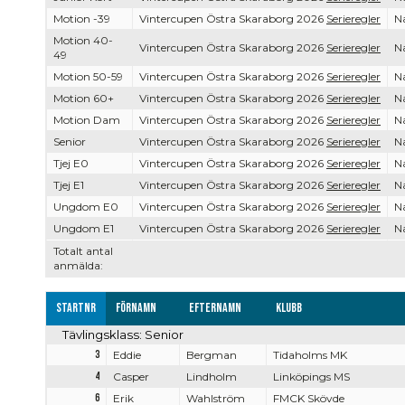
Motion -39
Vintercupen Östra Skaraborg 2026
Serieregler
Na
Motion 40-
Vintercupen Östra Skaraborg 2026
Serieregler
Na
49
Motion 50-59
Vintercupen Östra Skaraborg 2026
Serieregler
Na
Motion 60+
Vintercupen Östra Skaraborg 2026
Serieregler
Na
Motion Dam
Vintercupen Östra Skaraborg 2026
Serieregler
Na
Senior
Vintercupen Östra Skaraborg 2026
Serieregler
Na
Tjej E0
Vintercupen Östra Skaraborg 2026
Serieregler
Na
Tjej E1
Vintercupen Östra Skaraborg 2026
Serieregler
Na
Ungdom E0
Vintercupen Östra Skaraborg 2026
Serieregler
Na
Ungdom E1
Vintercupen Östra Skaraborg 2026
Serieregler
Na
Totalt antal
anmälda:
Startnr
Förnamn
Efternamn
Klubb
Tävlingsklass: Senior
3
Eddie
Bergman
Tidaholms MK
4
Casper
Lindholm
Linköpings MS
6
Erik
Wahlström
FMCK Skövde