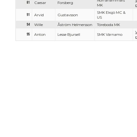
Norrahammars
V
81
Caesar
Forsberg
MK
p
SMK Eksjö MC &
91
Arvid
Gustavsson
US
94
Wille
Åström Helmersson
Töreboda MK
V
95
Anton
Lesse Bjursell
SMK Värnamo
p