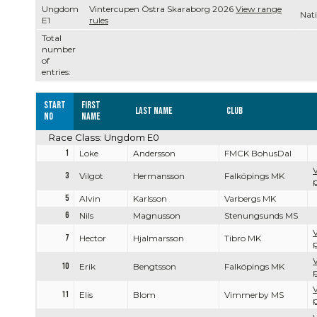
Ungdom
Vintercupen Östra Skaraborg 2026
View range
Nati
E1
rules
Total
number
of
entries:
Start
First
Last name
Club
no
name
Race Class: Ungdom E0
1
Loke
Andersson
FMCK BohusDal
V
3
Vilgot
Hermansson
Falköpings MK
p
5
Alvin
Karlsson
Varbergs MK
6
Nils
Magnusson
Stenungsunds MS
V
7
Hector
Hjalmarsson
Tibro MK
p
V
10
Erik
Bengtsson
Falköpings MK
p
V
11
Elis
Blom
Vimmerby MS
p