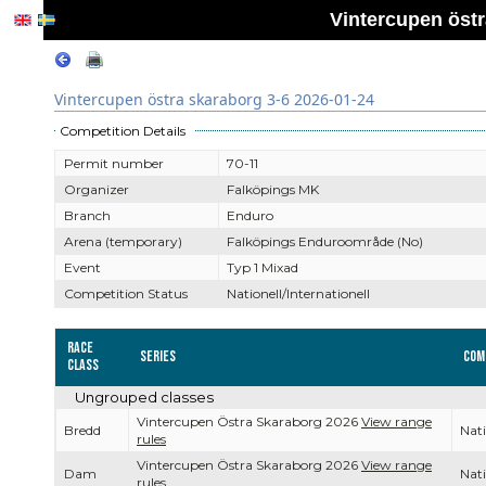
Vintercupen östr
Vintercupen östra skaraborg 3-6 2026-01-24
Competition Details
Permit number
70-11
Organizer
Falköpings MK
Branch
Enduro
Arena (temporary)
Falköpings Enduroområde (No)
Event
Typ 1 Mixad
Competition Status
Nationell/Internationell
Race
Series
Com
Class
Ungrouped classes
Vintercupen Östra Skaraborg 2026
View range
Bredd
Nati
rules
Vintercupen Östra Skaraborg 2026
View range
Dam
Nati
rules