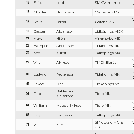
V
13
Elliot
Lord
SMK Värnamo
p
15
Charlie
Hilmersson
Mariestads MK
V
17
Knut
Torsell
Götene MK
p
18
Casper
Albansson
Lidköpings MCK
21
Marvin
Hilén
Vimmerby MS
23
Hampus
Andersson
Tidaholms MK
24
Neo
Kurist
Falköpings MK
V
28
Ville
Alriksson
FMCK Borås
p
V
30
Ludwig
Pettersson
Tidaholms MK
p
45
Jakob
Dahl
Linköpings MS
Baldesten
51
Felix
Tibro MK
Kjellström
V
61
William
Matesa Eriksson
Tibro MK
p
67
Holger
Svensson
Falköpings MK
SMK Eksjö MC &
V
71
Ville
Edh
US
p