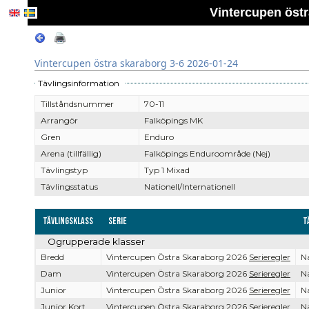
Vintercupen östr
Vintercupen östra skaraborg 3-6 2026-01-24
Tävlingsinformation
Tillståndsnummer
70-11
Arrangör
Falköpings MK
Gren
Enduro
Arena (tillfällig)
Falköpings Enduroområde (Nej)
Tävlingstyp
Typ 1 Mixad
Tävlingsstatus
Nationell/Internationell
Tävlingsklass
Serie
T
Ogrupperade klasser
Bredd
Vintercupen Östra Skaraborg 2026
Serieregler
Na
Dam
Vintercupen Östra Skaraborg 2026
Serieregler
Na
Junior
Vintercupen Östra Skaraborg 2026
Serieregler
Na
Junior Kort
Vintercupen Östra Skaraborg 2026
Serieregler
Na