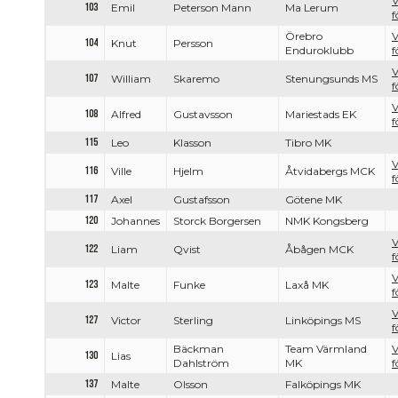
V
103
Emil
Peterson Mann
Ma Lerum
f
Örebro
V
104
Knut
Persson
Enduroklubb
f
V
107
William
Skaremo
Stenungsunds MS
f
V
108
Alfred
Gustavsson
Mariestads EK
f
115
Leo
Klasson
Tibro MK
V
116
Ville
Hjelm
Åtvidabergs MCK
f
117
Axel
Gustafsson
Götene MK
120
Johannes
Storck Borgersen
NMK Kongsberg
V
122
Liam
Qvist
Åbågen MCK
f
V
123
Malte
Funke
Laxå MK
f
V
127
Victor
Sterling
Linköpings MS
f
Bäckman
Team Värmland
V
130
Lias
Dahlström
MK
f
137
Malte
Olsson
Falköpings MK