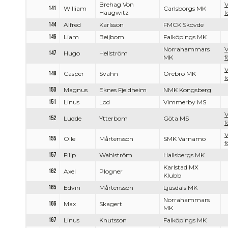
Brehag Von
V
141
William
Carlsborgs MK
Haugwitz
f
144
Alfred
Karlsson
FMCK Skövde
146
Liam
Beijbom
Falköpings MK
Norrahammars
V
147
Hugo
Hellström
MK
f
V
148
Casper
Svahn
Örebro MK
f
150
Magnus
Eknes Fjeldheim
NMK Kongsberg
151
Linus
Lod
Vimmerby MS
V
152
Ludde
Ytterbom
Göta MS
f
V
155
Olle
Mårtensson
SMK Värnamo
f
157
Filip
Wahlström
Hallsbergs MK
Karlstad MX
162
Axel
Plogner
Klubb
165
Edvin
Mårtensson
Ljusdals MK
Norrahammars
166
Max
Skagert
MK
167
Linus
Knutsson
Falköpings MK