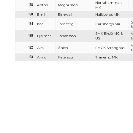
Norrahammars
168
Anton
Magnusson
MK
180
Emil
Elmwall
Hallsbergs MK
V
184
Isac
Tornberg
Carlsborgs MK
f
SMK Eksjö MC &
V
189
Hjalmar
Johansson
US
f
V
192
Alex
Åhlén
FMCK Strängnäs
f
193
Arvid
Petersson
Tranemo MK