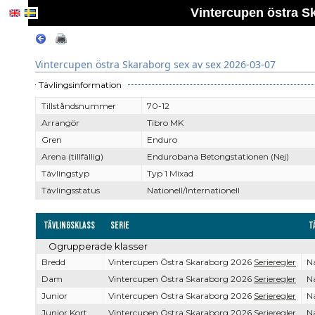
Vintercupen östra S
Vintercupen östra Skaraborg sex av sex 2026-03-07
Tävlingsinformation
Tillståndsnummer
70-12
Arrangör
Tibro MK
Gren
Enduro
Arena (tillfällig)
Endurobana Betongstationen (Nej)
Tävlingstyp
Typ 1 Mixad
Tävlingsstatus
Nationell/Internationell
Tävlingsklass
Serie
T
Ogrupperade klasser
Bredd
Vintercupen Östra Skaraborg 2026
Serieregler
Na
Dam
Vintercupen Östra Skaraborg 2026
Serieregler
Na
Junior
Vintercupen Östra Skaraborg 2026
Serieregler
Na
Junior Kort
Vintercupen Östra Skaraborg 2026
Serieregler
Na