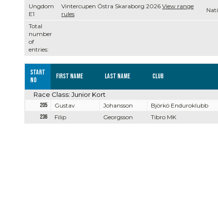
Ungdom
Vintercupen Östra Skaraborg 2026
View range
Nati
E1
rules
Total
number
of
entries:
Start
First name
Last name
Club
no
Race Class: Junior Kort
205
Gustav
Johansson
Björkö Enduroklubb
236
Filip
Georgsson
Tibro MK