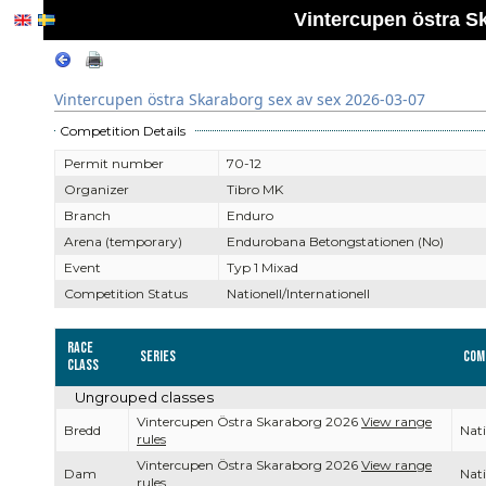
Vintercupen östra S
Vintercupen östra Skaraborg sex av sex 2026-03-07
Competition Details
Permit number
70-12
Organizer
Tibro MK
Branch
Enduro
Arena (temporary)
Endurobana Betongstationen (No)
Event
Typ 1 Mixad
Competition Status
Nationell/Internationell
Race
Series
Com
Class
Ungrouped classes
Vintercupen Östra Skaraborg 2026
View range
Bredd
Nati
rules
Vintercupen Östra Skaraborg 2026
View range
Dam
Nati
rules