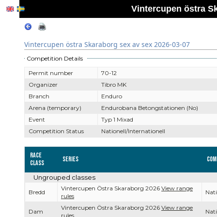
Vintercupen östra S
Vintercupen östra Skaraborg sex av sex 2026-03-07
Competition Details
Permit number
70-12
Organizer
Tibro MK
Branch
Enduro
Arena (temporary)
Endurobana Betongstationen (No)
Event
Typ 1 Mixad
Competition Status
Nationell/Internationell
Race
Series
Com
Class
Ungrouped classes
Vintercupen Östra Skaraborg 2026
View range
Bredd
Nati
rules
Vintercupen Östra Skaraborg 2026
View range
Dam
Nati
rules