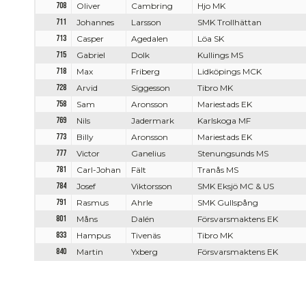
708
Oliver
Cambring
Hjo MK
711
Johannes
Larsson
SMK Trollhättan
713
Casper
Agedalen
Löa SK
715
Gabriel
Dolk
Kullings MS
718
Max
Friberg
Lidköpings MCK
728
Arvid
Siggesson
Tibro MK
758
Sam
Aronsson
Mariestads EK
769
Nils
Jadermark
Karlskoga MF
773
Billy
Aronsson
Mariestads EK
777
Victor
Ganelius
Stenungsunds MS
781
Carl-Johan
Fält
Tranås MS
784
Josef
Viktorsson
SMK Eksjö MC & US
791
Rasmus
Ahrle
SMK Gullspång
801
Måns
Dalén
Försvarsmaktens EK
833
Hampus
Tivenäs
Tibro MK
840
Martin
Yxberg
Försvarsmaktens EK