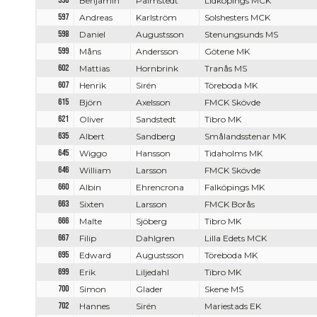
596
Benjamin
Palmstedt
Lidköpings MCK
597
Andreas
Karlström
Solshesters MCK
598
Daniel
Augustsson
Stenungsunds MS
599
Måns
Andersson
Götene MK
602
Mattias
Hornbrink
Tranås MS
607
Henrik
Sirén
Töreboda MK
615
Björn
Axelsson
FMCK Skövde
621
Oliver
Sandstedt
Tibro MK
635
Albert
Sandberg
Smålandsstenar MK
645
Wiggo
Hansson
Tidaholms MK
646
William
Larsson
FMCK Skövde
660
Albin
Ehrencrona
Falköpings MK
663
Sixten
Larsson
FMCK Borås
666
Malte
Sjöberg
Tibro MK
667
Filip
Dahlgren
Lilla Edets MCK
695
Edward
Augustsson
Töreboda MK
699
Erik
Liljedahl
Tibro MK
700
Simon
Glader
Skene MS
702
Hannes
Sirén
Mariestads EK