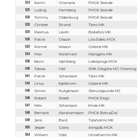
524
Karim
Chanane
FMCK Skövde
525
Ludvig
Hamberg
FMCK Skövde
526
Tommy
Oldenburg
FMCK Skövde
528
Christer
Strand
Tibro MK
529
Rasmus
Levén
Bodafors MK
530
Patrik
Olsson
Lilla Edets MCK
533
Ronnie
Nilsson
Götene MK
534
Max
Nordmark
Hisingens MK
536
Kevin
Hjertberg
Lidköpings MCK
540
Tobias
Häll
SMK Östgöta MC-Förening
541
Patrik
Johansson
Tibro MK
543
Linus
Kjellström
Götene MK
545
Simon
Rutgersson
Stenungsunds MS
546
Robert
Rosell
FMCK Eksjö
547
Felix
Johansson
Kinds MK
548
Bernard
Abrahamsson
FMCK BohusDal
549
Jens
Bard
Tidaholms MK
550
Jesper
Glans
Alingsås MCK
554
William
Odd
Ulricehamns MK