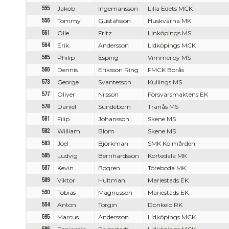
555
Jakob
Ingemansson
Lilla Edets MCK
556
Tommy
Gustafsson
Huskvarna MK
561
Olle
Fritz
Linköpings MS
564
Erik
Andersson
Lidköpings MCK
565
Philip
Esping
Vimmerby MS
566
Dennis
Eriksson Ring
FMCK Borås
573
George
Svantesson
Kullings MS
577
Oliver
Nilsson
Försvarsmaktens EK
578
Daniel
Sundeborn
Tranås MS
581
Filip
Johansson
Skene MS
582
William
Blom
Skene MS
583
Joel
Björkman
SMK Kolmården
585
Ludvig
Bernhardsson
Kortedala MK
587
Kevin
Bogren
Töreboda MK
589
Viktor
Hultman
Mariestads EK
590
Tobias
Magnusson
Mariestads EK
594
Anton
Torgin
Donkelo RK
595
Marcus
Andersson
Lidköpings MCK