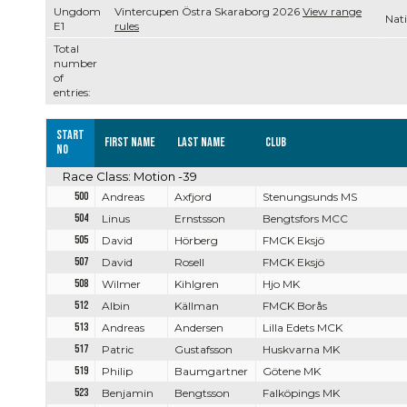
Ungdom
Vintercupen Östra Skaraborg 2026
View range
Nati
E1
rules
Total
number
of
entries:
Start
First name
Last name
Club
no
Race Class: Motion -39
500
Andreas
Axfjord
Stenungsunds MS
504
Linus
Ernstsson
Bengtsfors MCC
505
David
Hörberg
FMCK Eksjö
507
David
Rosell
FMCK Eksjö
508
Wilmer
Kihlgren
Hjo MK
512
Albin
Källman
FMCK Borås
513
Andreas
Andersen
Lilla Edets MCK
517
Patric
Gustafsson
Huskvarna MK
519
Philip
Baumgartner
Götene MK
523
Benjamin
Bengtsson
Falköpings MK