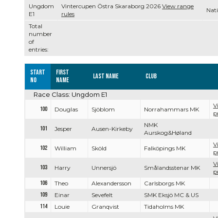
Ungdom
Vintercupen Östra Skaraborg 2026
View range
Nati
E1
rules
Total
number
of
entries:
Start
First
Last name
Club
no
name
Race Class: Ungdom E1
V
100
Douglas
Sjöblom
Norrahammars MK
p
NMK
101
Jesper
Ausen-Kirkeby
Aurskog&Høland
V
102
William
Sköld
Falköpings MK
p
V
103
Harry
Unnersjö
Smålandsstenar MK
p
106
Theo
Alexandersson
Carlsborgs MK
109
Einar
Sevefelt
SMK Eksjö MC & US
114
Louie
Granqvist
Tidaholms MK