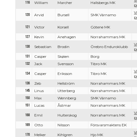
V
116
William
Marcher
Hallsbergs MK
p
V
120
Arvid
Bursell
SMK Värnamo
p
121
Victor
Korsell
Götene MK
127
Kevin
Anehagen
Norrahammars MK
V
130
Sebastian
Brodin
Örebro Enduroklubb
p
131
Casper
Skøien
Borg
132
Jack
Svensson
Tibro MK
V
134
Casper
Eriksson
Tibro MK
p
136
Zeb
Hellström
Norrahammars MK
145
Linus
Utterberg
Norrahammars MK
150
Max
Wennberg
SMK Värnamo
151
Lucas
Åstmar
Norrahammars MK
V
168
Emil
Hulterskog
Norrahammars MK
p
169
Otto
Nilsson
Försvarsmaktens EK
V
170
Melker
Kihlgren
Hjo MK