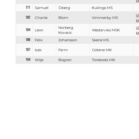
p
171
Samuel
Öberg
Kullings MS
V
182
Charlie
Blom
Vimmerby MS
p
Norberg
V
184
Leon
Westerviks MSK
Kovacic
p
186
Felix
Johansson
Skene MS
187
Isak
Ferm
Götene MK
194
Wilje
Bogren
Töreboda MK