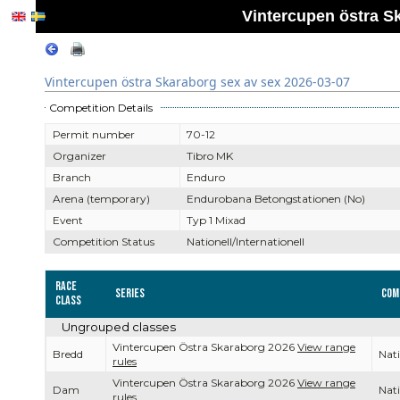
Vintercupen östra S
Vintercupen östra Skaraborg sex av sex 2026-03-07
Competition Details
Permit number
70-12
Organizer
Tibro MK
Branch
Enduro
Arena (temporary)
Endurobana Betongstationen (No)
Event
Typ 1 Mixad
Competition Status
Nationell/Internationell
Race
Series
Com
Class
Ungrouped classes
Vintercupen Östra Skaraborg 2026
View range
Bredd
Nati
rules
Vintercupen Östra Skaraborg 2026
View range
Dam
Nati
rules