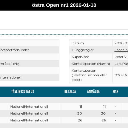
östra Open nr1 2026-01-10
Datum
2026-01
torsportförbundet
Tilläggsregler
Ladda n
Supervisor
Peter V
råde 1 (Nej)
Kontaktperson (Namn)
Lars Pä
Kontaktperson
(Telefonnummer eller
0709571
Internationell
epost)
Tävlingsstatus
Betalda
Anmälda
Max
Nationell/Internationell
11
11
-
Nationell/Internationell
30
30
-
Nationell/Internationell
26
26
-