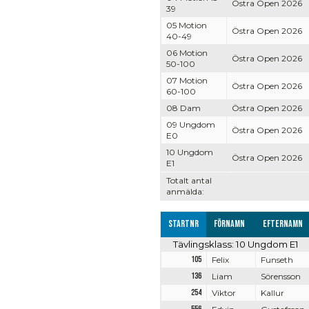
Östra Open 2026
39
05 Motion
Östra Open 2026
40-49
06 Motion
Östra Open 2026
50-100
07 Motion
Östra Open 2026
60-100
08 Dam
Östra Open 2026
09 Ungdom
Östra Open 2026
E0
10 Ungdom
Östra Open 2026
E1
Totalt antal
anmälda:
Startnr
Förnamn
Efternamn
Tävlingsklass: 10 Ungdom E1
105
Felix
Funseth
136
Liam
Sörensson
254
Viktor
Kallur