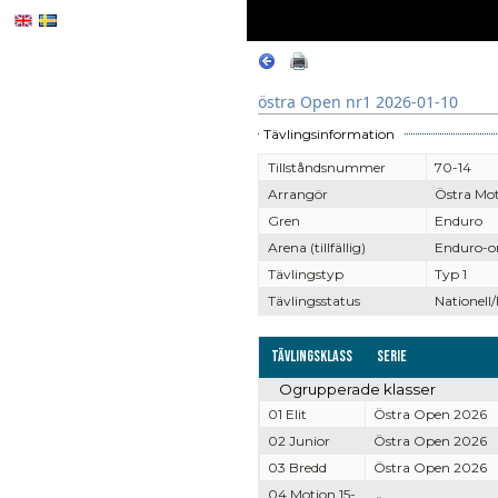
östra Open nr1 2026-01-10
Tävlingsinformation
Tillståndsnummer
70-14
Arrangör
Östra Mo
Gren
Enduro
Arena (tillfällig)
Enduro-om
Tävlingstyp
Typ 1
Tävlingsstatus
Nationell/
Tävlingsklass
Serie
Ogrupperade klasser
01 Elit
Östra Open 2026
02 Junior
Östra Open 2026
03 Bredd
Östra Open 2026
04 Motion 15-