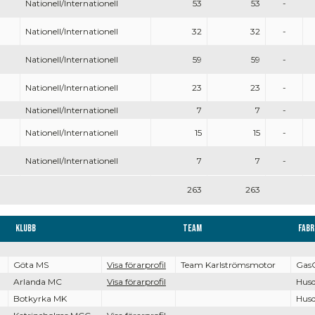
Nationell/Internationell
53
53
-
Nationell/Internationell
32
32
-
Nationell/Internationell
59
59
-
Nationell/Internationell
23
23
-
Nationell/Internationell
7
7
-
Nationell/Internationell
15
15
-
Nationell/Internationell
7
7
-
263
263
Klubb
Team
Fabr
Göta MS
Visa förarprofil
Team Karlströmsmotor
Gas
Arlanda MC
Visa förarprofil
Hus
Botkyrka MK
Hus