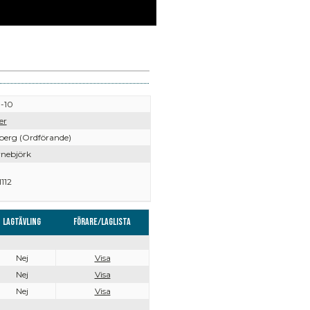
-10
er
iberg (Ordförande)
rnebjörk
112
Lagtävling
Förare/Laglista
Nej
Visa
Nej
Visa
Nej
Visa