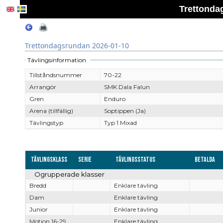
Trettonda
Trettondagsrundan 2026-01-10
Tävlingsinformation
Tillståndsnummer
70-22
Arrangör
SMK Dala Falun
Gren
Enduro
Arena (tillfällig)
Soptippen (Ja)
Tävlingstyp
Typ 1 Mixad
Tävlingsklass
Serie
Tävlingsstatus
Betalda
Ogrupperade klasser
Bredd
Enklare tävling
Dam
Enklare tävling
Junior
Enklare tävling
Motion 16-29
Enklare tävling