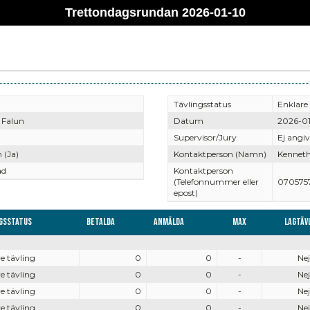
Trettondagsrundan 2026-01-10
Tävlingsstatus
Enklare 
 Falun
Datum
2026-01
Supervisor/Jury
Ej angi
 (Ja)
Kontaktperson (Namn)
Kenneth
ad
Kontaktperson
(Telefonnummer eller
070575
epost)
ngsstatus
Betalda
Anmälda
Max
Lagtäv
e tävling
0
0
-
Nej
e tävling
0
0
-
Nej
e tävling
0
0
-
Nej
e tävling
0
0
-
Nej