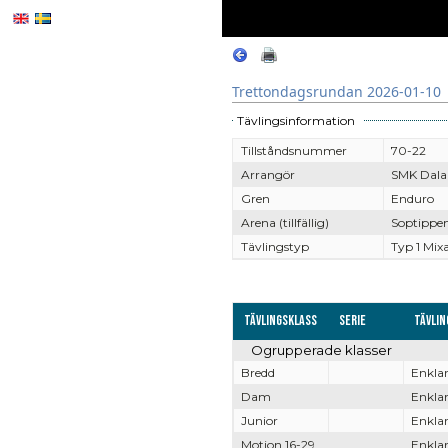
Trettondagsrundan 2026-01-10
Tävlingsinformation
Tillståndsnummer
70-22
Arrangör
SMK Dala
Gren
Enduro
Arena (tillfällig)
Soptippen
Tävlingstyp
Typ 1 Mix
Tävlingsklass
Serie
Tävli
Ogrupperade klasser
Bredd
Enklar
Dam
Enklar
Junior
Enklar
Motion 16-29
Enklar