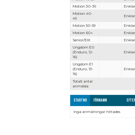
Motion 30-39
Enklar
Motion 40-
Enklar
49
Motion 50-59
Enklar
Motion 60+
Enklar
Senior/Elit
Enklar
Ungdom E0
(Enduro, 12-
Enklar
16)
Ungdom E1
(Enduro, 13-
Enklar
16)
Totalt antal
anmälda:
Startnr
Förnamn
Efte
Inga anmälningar hittades