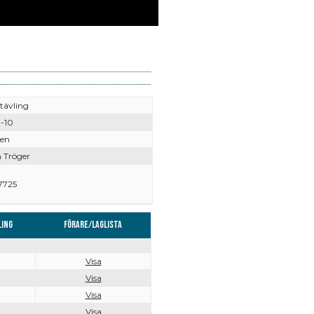
tävling
-10
ven
 Tröger
7725
ling
Förare/Laglista
Visa
Visa
Visa
Visa