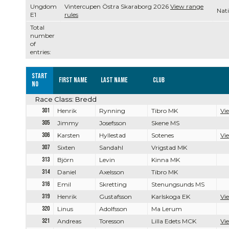
Ungdom
Vintercupen Östra Skaraborg 2026
View range
Nati
E1
rules
Total
number
of
entries:
Start
First name
Last name
Club
no
Race Class: Bredd
301
Henrik
Rynning
Tibro MK
Vie
305
Jimmy
Josefsson
Skene MS
306
Karsten
Hyllestad
Sotenes
Vie
307
Sixten
Sandahl
Vrigstad MK
313
Björn
Levin
Kinna MK
314
Daniel
Axelsson
Tibro MK
316
Emil
Skretting
Stenungsunds MS
319
Henrik
Gustafsson
Karlskoga EK
Vie
320
Linus
Adolfsson
Ma Lerum
321
Andreas
Toresson
Lilla Edets MCK
Vie