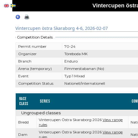
Vintercupen östr
Vintercupen östra Skaraborg 4-6, 2026-02-07
Competition Details
Permit number
70-24
Organizer
Töreboda MK
Branch
Enduro
Arena (temporary)
Fimmerstabanan (No)
Event
Typ 1 Mixad
Competition Status
Nationell/Internationell
Race
Series
Com
Class
Ungrouped classes
Vintercupen Östra Skaraborg 2026
View range
Bredd
Nati
rules
Vintercupen Östra Skaraborg 2026
View range
Dam
Nati
rules