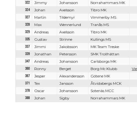
322
Jimmy
Johansson
Norrahammars MK
324
Johan
Axelsson
Tibro MK
327
Martin
Tildemyr
Vimmerby MS
328
Max
Wennerlund
Tranås MS
329
Andreas
Axelsson
Tibro MK
335
Gustav
Strinne
Kullings MS
337
Jimmi
Jakobsson
MK Team Treske
339
Jonathan
Petersson
SMK Trollhättan
347
Andreas
Johansson
Carlsborgs MK
360
Ronny
Berget
Borg Mc Klubb
Vie
367
Jesper
Alexandersson
Götene MK
371
Tex
Jansson
Åtvidabergs MCK
378
Oscar
Johansson
Sotenäs MCC
388
Johan
Sigby
Norrahammars MK