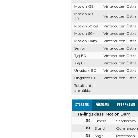
Motion -39
Vintercupen Östra
Motion 40-
Vintercupen Östra
49
Motion 50-59
Vintercupen Östra
Motion 60+
Vintercupen Östra
Motion Dam
Vintercupen Östra
Senior
Vintercupen Östra
Tjej E0
Vintercupen Östra
Tjej E1
Vintercupen Östra
Ungdom E0
Vintercupen Östra
Ungdom E1
Vintercupen Östra
Totalt antal
anmälda:
Startnr
Förnamn
Efternamn
Tävlingsklass: Motion Dam
450
Emelie
Sandström
451
Sigrid
Gunnarsson
452
Saga
Pettersson