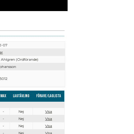
2-07
er
Ahlgren (Ordförande)
Johansson
5012
Max
Lagtävling
Förare/Laglista
-
Nej
Visa
-
Nej
Visa
-
Nej
Visa
-
Nej
Visa