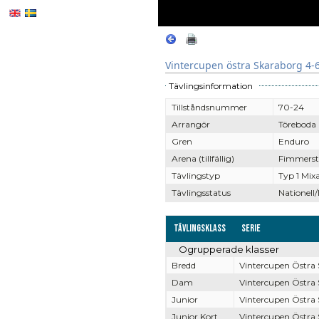
Vintercupen östra Skaraborg 4-
Tävlingsinformation
Tillståndsnummer
70-24
Arrangör
Töreboda
Gren
Enduro
Arena (tillfällig)
Fimmerst
Tävlingstyp
Typ 1 Mix
Tävlingsstatus
Nationell/
Tävlingsklass
Serie
Ogrupperade klasser
Bredd
Vintercupen Östra
Dam
Vintercupen Östra
Junior
Vintercupen Östra
Junior Kort
Vintercupen Östra