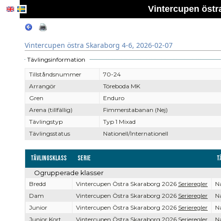
Vintercupen östr
Vintercupen östra Skaraborg 4-6, 2026-02-07
Tävlingsinformation
Tillståndsnummer
70-24
Arrangör
Töreboda MK
Gren
Enduro
Arena (tillfällig)
Fimmerstabanan (Nej)
Tävlingstyp
Typ 1 Mixad
Tävlingsstatus
Nationell/Internationell
Tävlingsklass
Serie
T
Ogrupperade klasser
Bredd
Vintercupen Östra Skaraborg 2026
Serieregler
Na
Dam
Vintercupen Östra Skaraborg 2026
Serieregler
Na
Junior
Vintercupen Östra Skaraborg 2026
Serieregler
Na
Junior Kort
Vintercupen Östra Skaraborg 2026
Serieregler
Na