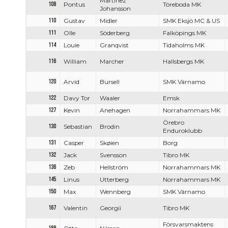
Martinez
108
Pontus
Töreboda MK
Johansson
110
Gustav
Midler
SMK Eksjö MC & US
111
Olle
Söderberg
Falköpings MK
114
Louie
Granqvist
Tidaholms MK
116
William
Marcher
Hallsbergs MK
120
Arvid
Bursell
SMK Värnamo
122
Davy Tor
Waaler
Emsk
127
Kevin
Anehagen
Norrahammars MK
Örebro
130
Sebastian
Brodin
Enduroklubb
131
Casper
Skøien
Borg
132
Jack
Svensson
Tibro MK
136
Zeb
Hellström
Norrahammars MK
145
Linus
Utterberg
Norrahammars MK
150
Max
Wennberg
SMK Värnamo
167
Valentin
Georgii
Tibro MK
Försvarsmaktens