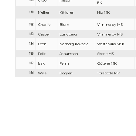
169
Otto
Nilsson
EK
170
Melker
Kihlgren
Hjo MK
182
Charlie
Blom
Vimmerby MS
183
Casper
Lundberg
Vimmerby MS
184
Leon
Norberg Kovacic
Westerviks MSK
186
Felix
Johansson
Skene MS
187
Isak
Ferm
Götene MK
194
Wilje
Bogren
Töreboda MK