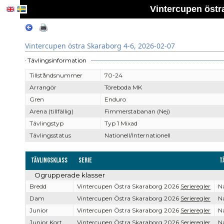
Vintercupen östr
Vintercupen östra Skaraborg 4-6, 2026-02-07
Tävlingsinformation
Tillståndsnummer
70-24
Arrangör
Töreboda MK
Gren
Enduro
Arena (tillfällig)
Fimmerstabanan (Nej)
Tävlingstyp
Typ 1 Mixad
Tävlingsstatus
Nationell/Internationell
Tävlingsklass
Serie
T
Ogrupperade klasser
Bredd
Vintercupen Östra Skaraborg 2026
Serieregler
Na
Dam
Vintercupen Östra Skaraborg 2026
Serieregler
Na
Junior
Vintercupen Östra Skaraborg 2026
Serieregler
Na
Junior Kort
Vintercupen Östra Skaraborg 2026
Serieregler
Na