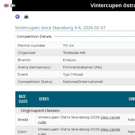
Vintercupen östr
Vintercupen östra Skaraborg 4-6, 2026-02-07
Competition Details
Permit number
70-24
Organizer
Töreboda MK
Branch
Enduro
Arena (temporary)
Fimmerstabanan (No)
Event
Typ 1 Mixad
Competition Status
Nationell/Internationell
Race
Series
Com
Class
Ungrouped classes
Vintercupen Östra Skaraborg 2026
View range
Bredd
Nati
rules
Vintercupen Östra Skaraborg 2026
View range
Dam
Nati
rules