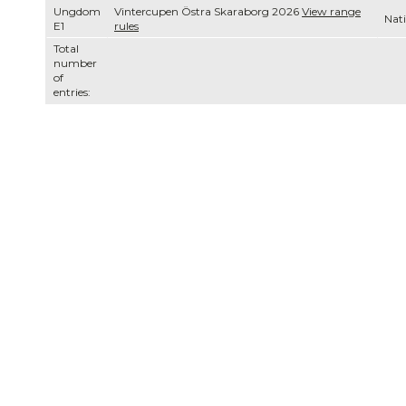
Ungdom
Vintercupen Östra Skaraborg 2026
View range
Nati
E1
rules
Total
number
of
entries: