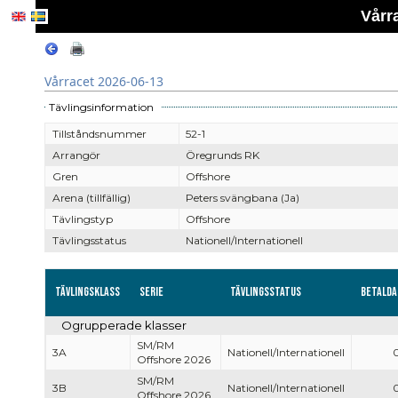
Vårr
Vårracet 2026-06-13
Tävlingsinformation
Tillståndsnummer
52-1
Arrangör
Öregrunds RK
Gren
Offshore
Arena (tillfällig)
Peters svängbana (Ja)
Tävlingstyp
Offshore
Tävlingsstatus
Nationell/Internationell
Tävlingsklass
Serie
Tävlingsstatus
Betalda
Ogrupperade klasser
SM/RM
3A
Nationell/Internationell
Offshore 2026
SM/RM
3B
Nationell/Internationell
Offshore 2026