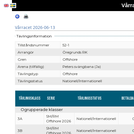
Vårr
Vårracet 2026-06-13
Tävlingsinformation
Tillståndsnummer
52-1
Arrangör
Öregrunds RK
Gren
Offshore
Arena (tillfällig)
Peters svängbana (Ja)
Tävlingstyp
Offshore
Tävlingsstatus
Nationell/Internationell
Tävlingsklass
Serie
Tävlingsstatus
Betalda
Ogrupperade klasser
SM/RM
3A
Nationell/Internationell
Offshore 2026
SM/RM
3B
Nationell/Internationell
Offshore 2026