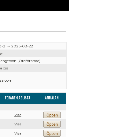
-21 -- 2026-08-22
er
engtsson (Ordförande)
a oss
za.com
Förare/Laglista
Anmälan
Visa
Visa
Visa