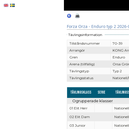
Forza Orza - Enduro typ 2 2026-
Tävlingsinformation
Tillståndsnummer
70-39
Arrangör
KONG Arra
Gren
Enduro
Arena (tillfällig)
Orsa Grönk
Tävlingstyp
Typ 2
Tävlingsstatus
Nationell/
Tävlingsklass
Serie
Tävlings
Ogrupperade klasser
01 Elit Herr
Nationell
02 Elit Dam
Nationell
03 Junior
Nationell