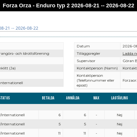
Forza Orza - Enduro typ 2 2026-08-21 -- 2026-08-22
08-21 -- 2026-08-22
Datum
2026-08
ngörs- och Idrottsförening
Tilläggsregler
Ladda n
Supervisor
Göran B
litt (Ja)
Kontaktperson (Namn)
Kontakt
Kontaktperson
(Telefonnummer eller
Forzaor
Internationell
epost)
status
Betalda
Anmälda
Max
Lagtävling
/Internationell
6
6
-
Nej
/Internationell
5
5
-
Nej
/Internationell
11
11
-
Nej