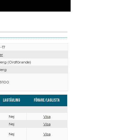
-17
er
Berg (Ordförande)
Berg
9100
Lagtävling
Förare/Laglista
Nej
Visa
Nej
Visa
Nej
Visa