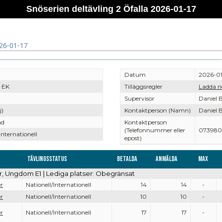
Snöserien deltävling 2 Öfalla 2026-01-17
026-01-17
Datum
2026-01
 EK
Tilläggsregler
Ladda n
Supervisor
Daniel 
j)
Kontaktperson (Namn)
Daniel 
ad
Kontaktperson
(Telefonnummer eller
073980
Internationell
epost)
Tävlingsstatus
Betalda
Anmälda
Max
r, Ungdom E1 | Lediga platser: Obegränsat
er
Nationell/Internationell
14
14
-
er
Nationell/Internationell
10
10
-
er
Nationell/Internationell
17
17
-