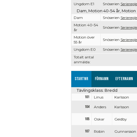
Ungdom E1
Snöserien
Serieregl
Dam, Motion 40-54 år, Motion 
Dam
Snöserien
Serieregl
Motion 40-54
Snöserien
Serieregl
år
Motion över
Snöserien
Serieregl
55 år
Ungdom E0
Snöserien
Serieregl
Totalt antal
anmälda:
Startnr
Förnamn
Efternamn
Tävlingsklass: Bredd
101
Linus
Karlsson
104
Anders
Karlsson
105
Oskar
Geidby
107
Robin
Gunnarsson