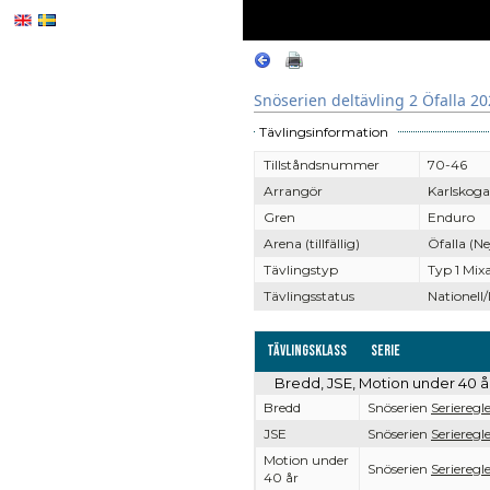
Snöserien deltävling 2 Öfalla 2
Tävlingsinformation
Tillståndsnummer
70-46
Arrangör
Karlskoga
Gren
Enduro
Arena (tillfällig)
Öfalla (Ne
Tävlingstyp
Typ 1 Mix
Tävlingsstatus
Nationell/
Tävlingsklass
Serie
Bredd, JSE, Motion under 40 å
Bredd
Snöserien
Serieregl
JSE
Snöserien
Serieregl
Motion under
Snöserien
Serieregl
40 år