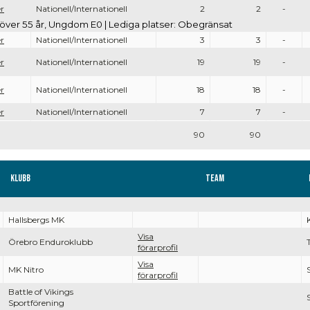
er
Nationell/Internationell
2
2
-
över 55 år, Ungdom E0 | Lediga platser: Obegränsat
er
Nationell/Internationell
3
3
-
er
Nationell/Internationell
19
19
-
er
Nationell/Internationell
18
18
-
er
Nationell/Internationell
7
7
-
90
90
Klubb
Team
Hallsbergs MK
Visa
Örebro Enduroklubb
förarprofil
Visa
MK Nitro
förarprofil
Battle of Vikings
Sportförening