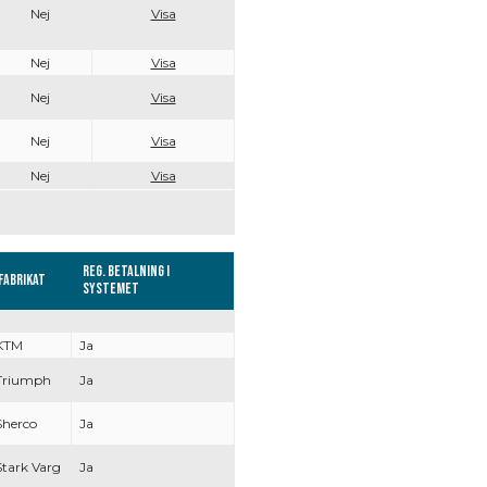
Nej
Visa
Nej
Visa
Nej
Visa
Nej
Visa
Nej
Visa
Reg. Betalning i
Fabrikat
systemet
KTM
Ja
Triumph
Ja
Sherco
Ja
Stark Varg
Ja