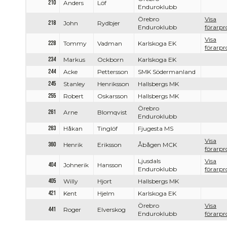
210
Anders
Löf
Enduroklubb
Örebro
Visa
218
John
Rydbjer
Enduroklubb
förarpro
Visa
228
Tommy
Vadman
Karlskoga EK
förarpro
234
Markus
Ockborn
Karlskoga EK
244
Acke
Pettersson
SMK Södermanland
245
Stanley
Henriksson
Hallsbergs MK
255
Robert
Oskarsson
Hallsbergs MK
Örebro
261
Arne
Blomqvist
Enduroklubb
263
Håkan
Tinglöf
Fjugesta MS
Visa
360
Henrik
Eriksson
Åbågen MCK
förarpro
Ljusdals
Visa
404
Johnerik
Hansson
Enduroklubb
förarpro
405
Willy
Hjort
Hallsbergs MK
421
Kent
Hjelm
Karlskoga EK
Örebro
Visa
441
Roger
Elverskog
Enduroklubb
förarpro