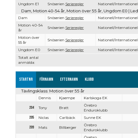
Ungdom E1
Snöserien
Serieregler
Nationell/Internationel
Dam, Motion 40-54 år, Motion över 55 år, Ungdom E0 | Led
Dam
Snöserien
Serieregler
Nationell/Internationel
Motion 40-54
Snöserien
Serieregler
Nationell/Internationel
år
Motion över
Snöserien
Serieregler
Nationell/Internationel
55 år
Ungdom E0
Snöserien
Serieregler
Nationell/Internationel
Totalt antal
anmälda:
Startnr
Förnamn
Efternamn
Klubb
Tävlingsklass: Motion över 55 år
Dennis
Kjaempe
Karlskoga EK
Örebro
204
Tony
Bratt
Enduroklubb
205
Niclas
Carlbäck
Sunne EK
Örebro
209
Mats
Billberger
Enduroklubb
Örebro