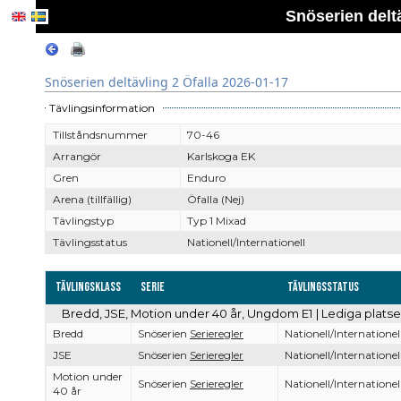
Snöserien deltä
Snöserien deltävling 2 Öfalla 2026-01-17
Tävlingsinformation
Tillståndsnummer
70-46
Arrangör
Karlskoga EK
Gren
Enduro
Arena (tillfällig)
Öfalla (Nej)
Tävlingstyp
Typ 1 Mixad
Tävlingsstatus
Nationell/Internationell
Tävlingsklass
Serie
Tävlingsstatus
Bredd, JSE, Motion under 40 år, Ungdom E1 | Lediga plats
Bredd
Snöserien
Serieregler
Nationell/Internationel
JSE
Snöserien
Serieregler
Nationell/Internationel
Motion under
Snöserien
Serieregler
Nationell/Internationel
40 år