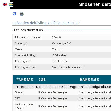
Snöserien deltä
Snöserien deltävling 2 Öfalla 2026-01-17
Tävlingsinformation
Tillståndsnummer
70-46
Arrangör
Karlskoga EK
Gren
Enduro
Arena (tillfällig)
Öfalla (Nej)
Tävlingstyp
Typ 1 Mixad
Tävlingsstatus
Nationell/Internationell
Tävlingsklass
Serie
Tävlingsstatus
Bredd, JSE, Motion under 40 år, Ungdom E1 | Lediga plats
Bredd
Snöserien
Serieregler
Nationell/Internationel
JSE
Snöserien
Serieregler
Nationell/Internationel
Motion under
Snöserien
Serieregler
Nationell/Internationel
40 år