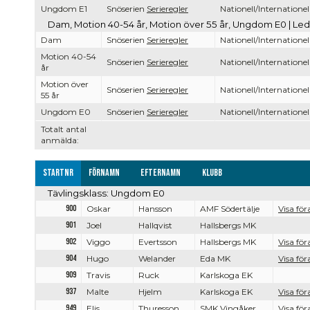
Ungdom E1
Snöserien
Serieregler
Nationell/Internationel
Dam, Motion 40-54 år, Motion över 55 år, Ungdom E0 | Led
Dam
Snöserien
Serieregler
Nationell/Internationel
Motion 40-54
Snöserien
Serieregler
Nationell/Internationel
år
Motion över
Snöserien
Serieregler
Nationell/Internationel
55 år
Ungdom E0
Snöserien
Serieregler
Nationell/Internationel
Totalt antal
anmälda:
Startnr
Förnamn
Efternamn
Klubb
Tävlingsklass: Ungdom E0
900
Oskar
Hansson
AMF Södertälje
Visa för
901
Joel
Hallqvist
Hallsbergs MK
902
Viggo
Evertsson
Hallsbergs MK
Visa för
904
Hugo
Welander
Eda MK
Visa för
909
Travis
Ruck
Karlskoga EK
937
Malte
Hjelm
Karlskoga EK
Visa för
949
Elis
Thuresson
SMK Vingåker
Visa för