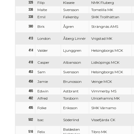
326
Filip
Klaseie
NMK Fluberg
336
Malte
Svensson
Tomelilla MK
338
Emil
Falkenby
SMK Trollhättan
380
Birk
Ågren
Strängnäs AMS
413
London
Åberg Linnér
Vrigstad MK
414
Valder
Ljunggren
Helsingborgs MCK
418
Casper
Albansson
Lidköpings MCK
453
Sam
Svensson
Helsingborgs MCK
456
Jamie
Brunosson
Veinge MCK
465
Edwin
Astbrant
Vimmerby MS
482
Alfred
Torsborn
Ulricehamns MK
495
Folke
Eriksson
SMK Värnamo
502
Isac
Söderlind
Vissefjärda CK
Baldesten
516
Felix
Tibro MK