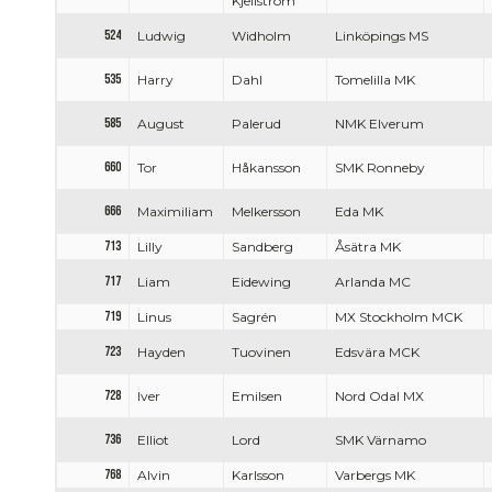
Kjellström
524
Ludwig
Widholm
Linköpings MS
535
Harry
Dahl
Tomelilla MK
585
August
Palerud
NMK Elverum
660
Tor
Håkansson
SMK Ronneby
666
Maximiliam
Melkersson
Eda MK
713
Lilly
Sandberg
Åsätra MK
717
Liam
Eidewing
Arlanda MC
719
Linus
Sagrén
MX Stockholm MCK
723
Hayden
Tuovinen
Edsvära MCK
728
Iver
Emilsen
Nord Odal MX
736
Elliot
Lord
SMK Värnamo
768
Alvin
Karlsson
Varbergs MK