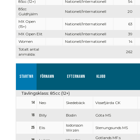
85cc (12+)
Nationell/Internationell
54
85cc
Nationell/Internationell
20
Guldhjälm
MX Open
Nationell/Internationell
63
(15+)
MX Open Elit
Nationell/Internationell
39
Women
Nationell/Internationell
14
Totalt antal
262
anmälda:
Startnr
Förnamn
Efternamn
Klubb
Tävlingsklass: 85cc (12+)
14
Neo
Skedebäck
Vissefjärda CK
16
Billy
Bodin
Göta MS
Isidorsson
25
Elis
Stenungsunds MS
Wirzén
Gotlands MF:s