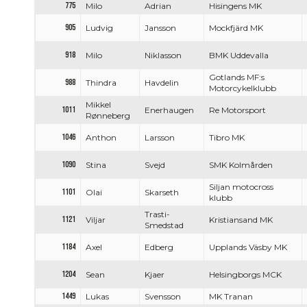
775
Milo
Adrian
Hisingens MK
905
Ludvig
Jansson
Mockfjärd MK
918
Milo
Niklasson
BMK Uddevalla
Gotlands MF:s
988
Thindra
Havdelin
Motorcykelklubb
Mikkel
1011
Enerhaugen
Re Motorsport
Rønneberg
1046
Anthon
Larsson
Tibro MK
1090
Stina
Svejd
SMK Kolmården
Siljan motocross
1101
Olai
Skarseth
klubb
Trasti-
1121
Viljar
Kristiansand MK
Smedstad
1184
Axel
Edberg
Upplands Väsby MK
1204
Sean
Kjaer
Helsingborgs MCK
1449
Lukas
Svensson
MK Tranan