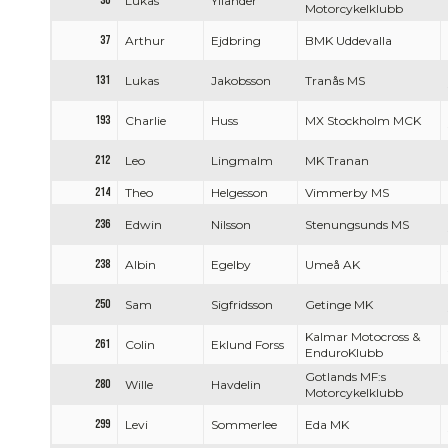
36
Lukas
Yllander
Motorcykelklubb
37
Arthur
Ejdbring
BMK Uddevalla
131
Lukas
Jakobsson
Tranås MS
193
Charlie
Huss
MX Stockholm MCK
212
Leo
Lingmalm
MK Tranan
214
Theo
Helgesson
Vimmerby MS
236
Edwin
Nilsson
Stenungsunds MS
238
Albin
Egelby
Umeå AK
250
Sam
Sigfridsson
Getinge MK
Kalmar Motocross &
261
Colin
Eklund Forss
EnduroKlubb
Gotlands MF:s
280
Wille
Havdelin
Motorcykelklubb
299
Levi
Sommerlee
Eda MK