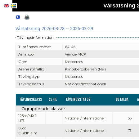
Vårsatsning 2
Vårsatsning 2026-03-28 -- 2026-03-29
Tävlingsinformation
Tillståndsnummer
64-45
Arrangör
Veinge MCK
Gren
Motocross
Arena (tillfällig)
Klintebergsbanan (Nej)
Tävlingstyp
Motocross
Tävlingsstatus
Nationell/Internationell
Tävlingsklass
Serie
Tävlingsstatus
Betalda
Ogrupperade klasser
125cc/MX2
Nationell/Internationell
55
U17
65cc
Nationell/Internationell
17
Guldhjälm