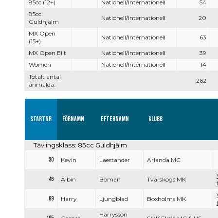
85cc (12+)
Nationell/Internationell
54
85cc
Nationell/Internationell
20
Guldhjälm
MX Open
Nationell/Internationell
63
(15+)
MX Open Elit
Nationell/Internationell
39
Women
Nationell/Internationell
14
Totalt antal
262
anmälda:
Startnr
Förnamn
Efternamn
Klubb
Tävlingsklass: 85cc Guldhjälm
30
Kevin
Laestander
Arlanda MC
46
Albin
Boman
Tvärskogs MK
89
Harry
Ljungblad
Boxholms MK
Harrysson