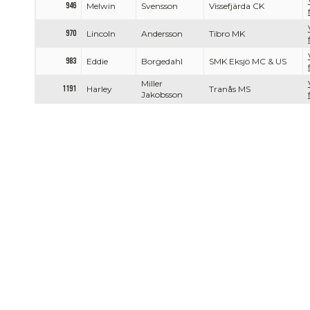
946
Melwin
Svensson
Vissefjärda CK
970
Lincoln
Andersson
Tibro MK
983
Eddie
Borgedahl
SMK Eksjö MC & US
Miller
1191
Harley
Tranås MS
Jakobsson