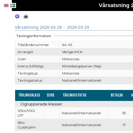
Vårsatsning 2
Vårsatsning 2026-03-28 -- 2026-03-29
Tävlingsinformation
Tillståndsnummer
64-45
Arrangör
Veinge MCK
Gren
Motocross
Arena (tillfällig)
Klintebergsbanan (Nej)
Tävlingstyp
Motocross
Tävlingsstatus
Nationell/Internationell
Tävlingsklass
Serie
Tävlingsstatus
Betalda
Ogrupperade klasser
125cc/MX2
Nationell/Internationell
55
U17
65cc
Nationell/Internationell
17
Guldhjälm