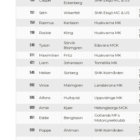
105
Casper
SMK Eksjö MC & US
Eckerberg
151
Seth
Wikerfelt
SMK Eksjö MC & US
154
Rasmus
Karlsson
Huskvarna MK
198
Rockie
Kling
Huskvarna MK
Sörvik
240
Tyson
Edsvära MCK
Blomgren
311
Maximilian
Fritz
Huskvarna MK
421
Liam
Johansson
Tomelilla MK
545
Melker
Sörberg
SMK Kolmården
592
Vince
Malmgren
Landskrona MK
595
Alfons
Hultqvist
Uppvidinge MK
809
Amie
Kjaer
Helsingborgs MCK
Gotlands MF:s
851
Eddie
Bengtsson
Motorcykelklubb
939
Poppe
Ählman
SMK Kolmården