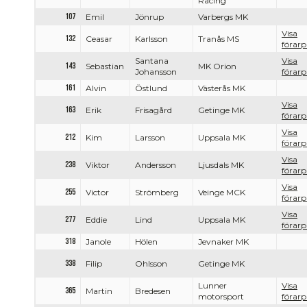
Racing
107
Emil
Jönrup
Varbergs MK
Visa
132
Ceasar
Karlsson
Tranås MS
förarpr
Santana
Visa
143
Sebastian
MK Orion
Johansson
förarpr
161
Alvin
Östlund
Västerås MK
Visa
163
Erik
Frisagård
Getinge MK
förarpr
Visa
212
Kim
Larsson
Uppsala MK
förarpr
Visa
238
Viktor
Andersson
Ljusdals MK
förarpr
Visa
255
Victor
Strömberg
Veinge MCK
förarpr
Visa
277
Eddie
Lind
Uppsala MK
förarpr
318
Janole
Hölen
Jevnaker MK
338
Filip
Ohlsson
Getinge MK
Lunner
Visa
365
Martin
Bredesen
motorsport
förarpr