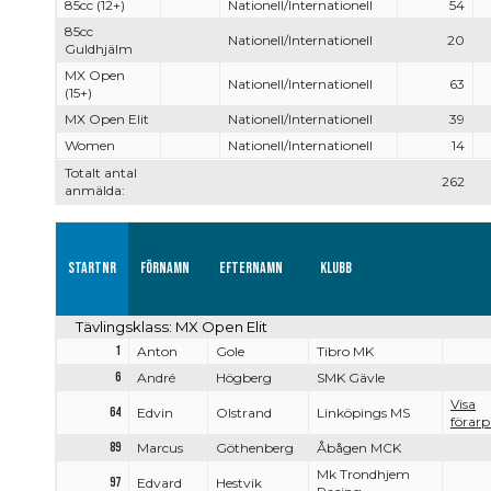
85cc (12+)
Nationell/Internationell
54
85cc
Nationell/Internationell
20
Guldhjälm
MX Open
Nationell/Internationell
63
(15+)
MX Open Elit
Nationell/Internationell
39
Women
Nationell/Internationell
14
Totalt antal
262
anmälda:
Startnr
Förnamn
Efternamn
Klubb
Tävlingsklass: MX Open Elit
1
Anton
Gole
Tibro MK
6
André
Högberg
SMK Gävle
Visa
64
Edvin
Olstrand
Linköpings MS
förarpr
89
Marcus
Göthenberg
Åbågen MCK
Mk Trondhjem
97
Edvard
Hestvik