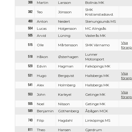
366
Martin
Larsson
Bollnäs MK
SMK
382
Teo
Jönsson
Kristianstadsavd.
460
Anton
Neidert
Stenungsunds MS
504
Lucas
Holgersson
MC Alingsås
505
Arvid
Lüning
Västerås MK
Visa
515
Olle
Mårtensson
SMK Värnamo
förarpr
Lunner
518
Håkon
Østerhagen
Motorsport
520
Edvin
Hagman
Falköpings MK
Visa
531
Hugo
Bergqvist
Hallsbergs MK
förarpr
541
Alex
Holmberg
Hallsbergs MK
Visa
553
John
Karleyel
Getinge MK
förarpr
555
Noel
Nilsson
Getinge MK
589
Benjamin
Göthenberg
Åbågen MCK
743
Filip
Hagdahl
Linköpings MS
811
Theo
Hansen
Gjerdrum