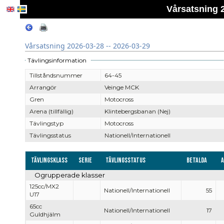
Vårsatsning 2
Vårsatsning 2026-03-28 -- 2026-03-29
Tävlingsinformation
Tillståndsnummer
64-45
Arrangör
Veinge MCK
Gren
Motocross
Arena (tillfällig)
Klintebergsbanan (Nej)
Tävlingstyp
Motocross
Tävlingsstatus
Nationell/Internationell
Tävlingsklass
Serie
Tävlingsstatus
Betalda
Ogrupperade klasser
125cc/MX2
Nationell/Internationell
55
U17
65cc
Nationell/Internationell
17
Guldhjälm