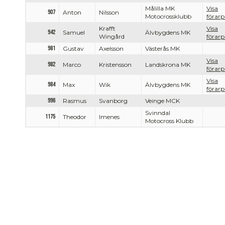
Målilla MK
Visa
907
Anton
Nilsson
Motocrossklubb
förarpr
Krafft
Visa
942
Samuel
Älvbygdens MK
Wingård
förarpr
981
Gustav
Axelsson
Västerås MK
Visa
982
Marco
Kristensson
Landskrona MK
förarpr
Visa
984
Max
Wik
Älvbygdens MK
förarpr
996
Rasmus
Svanborg
Veinge MCK
Svinndal
1175
Theodor
Imenes
Motocross Klubb