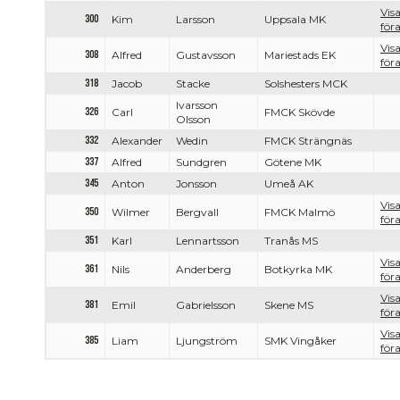
Vis
300
Kim
Larsson
Uppsala MK
föra
Vis
308
Alfred
Gustavsson
Mariestads EK
föra
318
Jacob
Stacke
Solshesters MCK
Ivarsson
326
Carl
FMCK Skövde
Olsson
332
Alexander
Wedin
FMCK Strängnäs
337
Alfred
Sundgren
Götene MK
345
Anton
Jonsson
Umeå AK
Vis
350
Wilmer
Bergvall
FMCK Malmö
föra
351
Karl
Lennartsson
Tranås MS
Vis
361
Nils
Anderberg
Botkyrka MK
föra
Vis
381
Emil
Gabrielsson
Skene MS
föra
Vis
385
Liam
Ljungström
SMK Vingåker
föra