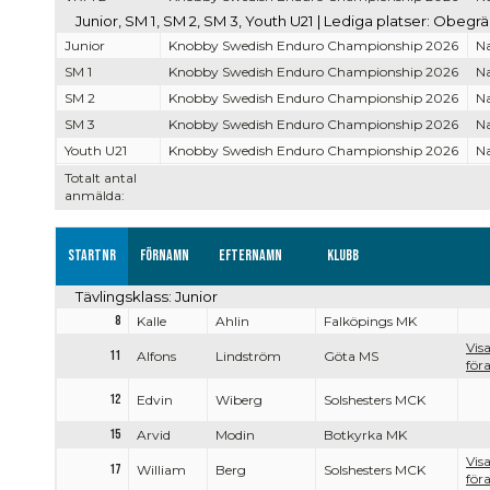
Junior, SM 1, SM 2, SM 3, Youth U21 | Lediga platser: Obegr
Junior
Knobby Swedish Enduro Championship 2026
Na
SM 1
Knobby Swedish Enduro Championship 2026
Na
SM 2
Knobby Swedish Enduro Championship 2026
Na
SM 3
Knobby Swedish Enduro Championship 2026
Na
Youth U21
Knobby Swedish Enduro Championship 2026
Na
Totalt antal
anmälda:
Startnr
Förnamn
Efternamn
Klubb
Tävlingsklass: Junior
8
Kalle
Ahlin
Falköpings MK
Vis
11
Alfons
Lindström
Göta MS
föra
12
Edvin
Wiberg
Solshesters MCK
15
Arvid
Modin
Botkyrka MK
Vis
17
William
Berg
Solshesters MCK
föra