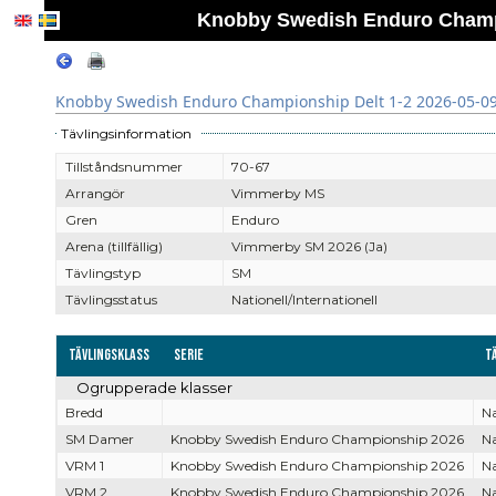
Knobby Swedish Enduro Champio
Knobby Swedish Enduro Championship Delt 1-2 2026-05-09 
Tävlingsinformation
Tillståndsnummer
70-67
Arrangör
Vimmerby MS
Gren
Enduro
Arena (tillfällig)
Vimmerby SM 2026 (Ja)
Tävlingstyp
SM
Tävlingsstatus
Nationell/Internationell
Tävlingsklass
Serie
T
Ogrupperade klasser
Bredd
Na
SM Damer
Knobby Swedish Enduro Championship 2026
Na
VRM 1
Knobby Swedish Enduro Championship 2026
Na
VRM 2
Knobby Swedish Enduro Championship 2026
Na