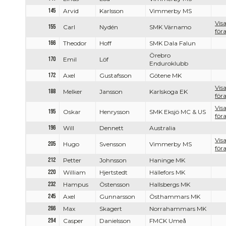
145
Arvid
Karlsson
Vimmerby MS
Vis
155
Carl
Nydén
SMK Värnamo
föra
166
Theodor
Hoff
SMK Dala Falun
Örebro
170
Emil
Löf
Enduroklubb
172
Axel
Gustafsson
Götene MK
Vis
188
Melker
Jansson
Karlskoga EK
föra
Vis
195
Oskar
Henrysson
SMK Eksjö MC & US
föra
196
Will
Dennett
Australia
Vis
205
Hugo
Svensson
Vimmerby MS
föra
212
Petter
Johnsson
Haninge MK
220
William
Hjertstedt
Hällefors MK
232
Hampus
Östensson
Hallsbergs MK
245
Axel
Gunnarsson
Östhammars MK
266
Max
Skagert
Norrahammars MK
294
Casper
Danielsson
FMCK Umeå