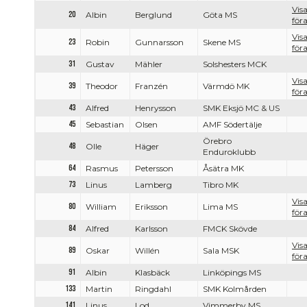
Vis
20
Albin
Berglund
Göta MS
föra
Vis
23
Robin
Gunnarsson
Skene MS
föra
31
Gustav
Mähler
Solshesters MCK
Vis
39
Theodor
Franzén
Värmdö MK
föra
43
Alfred
Henrysson
SMK Eksjö MC & US
45
Sebastian
Olsen
AMF Södertälje
Örebro
48
Olle
Häger
Enduroklubb
64
Rasmus
Petersson
Åsätra MK
73
Linus
Lamberg
Tibro MK
Vis
80
William
Eriksson
Lima MS
föra
84
Alfred
Karlsson
FMCK Skövde
Vis
89
Oskar
Willén
Sala MSK
föra
91
Albin
Klasbäck
Linköpings MS
133
Martin
Ringdahl
SMK Kolmården
141
Linus
Lod
Vimmerby MS