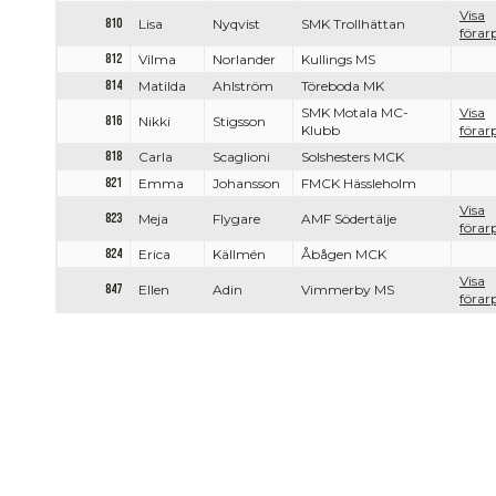
Visa
810
Lisa
Nyqvist
SMK Trollhättan
förarp
812
Vilma
Norlander
Kullings MS
814
Matilda
Ahlström
Töreboda MK
SMK Motala MC-
Visa
816
Nikki
Stigsson
Klubb
förarp
818
Carla
Scaglioni
Solshesters MCK
821
Emma
Johansson
FMCK Hässleholm
Visa
823
Meja
Flygare
AMF Södertälje
förarp
824
Erica
Källmén
Åbågen MCK
Visa
847
Ellen
Adin
Vimmerby MS
förarp