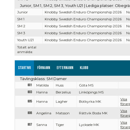
Junior, SM 1, SM 2, SM 3, Youth U21 | Lediga platser: Obegr
Junior
Knobby Swedish Enduro Championship 2026
Na
SM 1
Knobby Swedish Enduro Championship 2026
Na
SM 2
Knobby Swedish Enduro Championship 2026
Na
SM 3
Knobby Swedish Enduro Championship 2026
Na
Youth U21
Knobby Swedish Enduro Championship 2026
Na
Totalt antal
anmälda:
Startnr
Förnamn
Efternamn
Klubb
Tävlingsklass: SM Damer
801
Matilda
Huss
Göta MS
803
Hanna
Berzelius
Linköpings MS
Visa
805
Hanna
Lagher
Botkyrka MK
förarp
Visa
806
Angelina
Matsson
Rättvik Boda MK
förarp
Visa
807
Sanna
Tiger
Lycksele MK
förarp