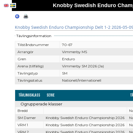
Knobby Swedish Enduro Champio
Knobby Swedish Enduro Championship Delt 1-2 2026-05-09 
Tävlingsinformation
Tillståndsnummer
70-67
Arrangör
Vimmerby MS
Gren
Enduro
Arena (tillfällig)
Vimmerby SM 2026 (Ja)
Tävlingstyp
SM
Tävlingsstatus
Nationell/Internationell
Tävlingsklass
Serie
T
Ogrupperade klasser
Bredd
Na
SM Damer
Knobby Swedish Enduro Championship 2026
Na
VRM 1
Knobby Swedish Enduro Championship 2026
Na
VRM 2
Knobby Swedish Enduro Championship 2026
Na